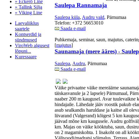
» Eckerö Line
Saulepa Rannamaja
» Tallink Silja
» Viking Line
Saulepa küla
,
Audru vald
, Pärnumaa
Telefon: +372 56653010
Laevaliiklus
Saada e-mail
saartele
Kontserdid ja
Puhkemaja, seminar, saun, majutus, caterin
sündmused
[
majutus
]
ViroWeb algusest
Saunamaja (mere ääres) - Saule
lõpuni...
Kuressaare
Saulepa
,
Audru
, Pärnumaa
Saada e-mail
Pärnu majoitus
huoneisto.eu
Väike privaatne väike mereäärne saunamaja
täiskasvanule ja 2 lapsele) Pärnumaal, Pär
naaber 200 m kaugusel. Avar tuulevaikne k
hindajaile. Lähedale jääv roostik pakub ela
asub sealkandis haruldase ja kaitse all olev
liivarand (Valgerand) kõigest 5 km kaugu
jäävad mõne km kaugusele. Audru golfiväl
km. Majas on väike kööktuba, saun, dusir
on 2 magamiskohta. 1 lisakoht on all köök
Välivoodi/madratsi võimalus. Terrass. Aia