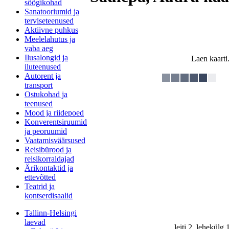
söögikohad
Sanatooriumid ja
terviseteenused
Aktiivne puhkus
Meelelahutus ja
vaba aeg
Ilusalongid ja
Laen kaarti.
iluteenused
Autorent ja
transport
Ostukohad ja
teenused
Mood ja riidepoed
Konverentsiruumid
ja peoruumid
Vaatamisväärsused
Reisibürood ja
reisikorraldajad
Ärikontaktid ja
ettevõtted
Teatrid ja
kontserdisaalid
Tallinn-Helsingi
laevad
leiti 2, lehekülg