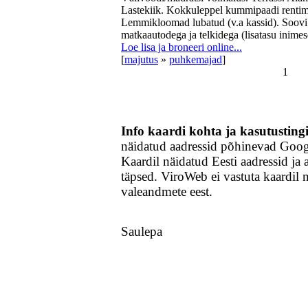
Lastekiik. Kokkuleppel kummipaadi rentimis
Lemmikloomad lubatud (v.a kassid). Soovi k
matkaautodega ja telkidega (lisatasu inime
Loe lisa ja broneeri online...
[
majutus
»
puhkemajad
]
1
Info kaardi kohta ja kasutustin
näidatud aadressid põhinevad Goo
Kaardil näidatud Eesti aadressid ja 
täpsed. ViroWeb ei vastuta kaardil 
valeandmete eest.
Saulepa