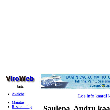
Jaga
Avaleht
Loe info kaardi 
Majutus
Saulepa, Audru kaa
Restoranid ja