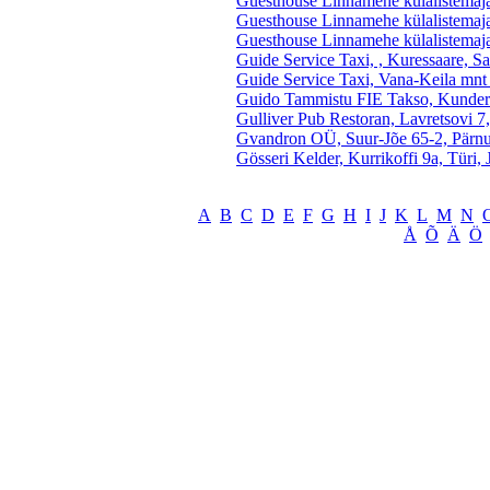
Guesthouse Linnamehe külalistemaja
Guesthouse Linnamehe külalistemaja
Guesthouse Linnamehe külalistemaja
Guide Service Taxi, , Kuressaare, S
Guide Service Taxi, Vana-Keila mnt 
Guido Tammistu FIE Takso, Kunderi 
Gulliver Pub Restoran, Lavretsovi 7
Gvandron OÜ, Suur-Jõe 65-2, Pärn
Gösseri Kelder, Kurrikoffi 9a, Türi,
A
B
C
D
E
F
G
H
I
J
K
L
M
N
Å
Õ
Ä
Ö