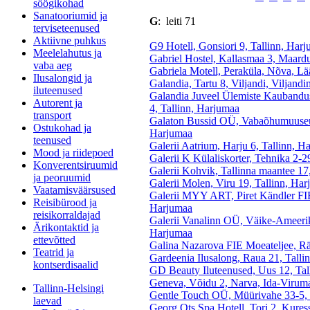
söögikohad
Sanatooriumid ja
G
: leiti 71
terviseteenused
Aktiivne puhkus
G9 Hotell, Gonsiori 9, Tallinn, Har
Meelelahutus ja
Gabriel Hostel, Kallasmaa 3, Maard
vaba aeg
Gabriela Motell, Peraküla, Nõva, L
Ilusalongid ja
Galandia, Tartu 8, Viljandi, Viljand
iluteenused
Galandia Juveel Ülemiste Kaubandu
Autorent ja
4, Tallinn, Harjumaa
transport
Galaton Bussid OÜ, Vabaõhumuuseum
Ostukohad ja
Harjumaa
teenused
Galerii Aatrium, Harju 6, Tallinn, H
Mood ja riidepoed
Galerii K Külaliskorter, Tehnika 2-
Konverentsiruumid
Galerii Kohvik, Tallinna maantee 1
ja peoruumid
Galerii Molen, Viru 19, Tallinn, Ha
Vaatamisväärsused
Galerii MYY ART, Piret Kändler FIE
Reisibürood ja
Harjumaa
reisikorraldajad
Galerii Vanalinn OÜ, Väike-Ameerik
Ärikontaktid ja
Harjumaa
ettevõtted
Galina Nazarova FIE Moeateljee, R
Teatrid ja
Gardeenia Ilusalong, Raua 21, Talli
kontserdisaalid
GD Beauty Iluteenused, Uus 12, Tal
Geneva, Võidu 2, Narva, Ida-Virum
Tallinn-Helsingi
Gentle Touch OÜ, Müürivahe 33-5, 
laevad
Georg Ots Spa Hotell, Tori 2, Kures