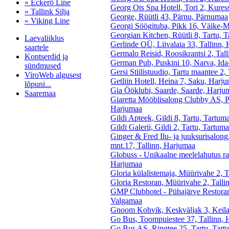
» Eckerö Line
Georg Ots Spa Hotell, Tori 2, Kures
» Tallink Silja
George, Rüütli 43, Pärnu, Pärnumaa
» Viking Line
Georgi Söögituba, Pikk 16, Väike-
Georgian Kitchen, Rüütli 8, Tartu, 
Laevaliiklus
Gerlinde OÜ, Liivalaia 33, Tallinn,
saartele
Germalo Reisid, Roosikrantsi 2, Tal
Kontserdid ja
German Pub, Puskini 10, Narva, Id
sündmused
Gersi Stiilistuudio, Tartu maantee 2,
ViroWeb algusest
Getliin Hotell, Heina 7, Saku, Harj
lõpuni...
Gia Ööklubi, Saarde, Saarde, Harju
Saaremaa
Giaretta Mööblisalong Clubby AS, Pet
Harjumaa
Gildi Apteek, Gildi 8, Tartu, Tartum
Gildi Galerii, Gildi 2, Tartu, Tartum
Pärnu majoitus
Ginger & Fred Ilu- ja juuksurisalon
huoneisto.eu
mnt.17, Tallinn, Harjumaa
Globuss - Unikaalne meelelahutus rata
Harjumaa
Gloria külalistemaja, Müürivahe 2, 
Gloria Restoran, Müürivahe 2, Talli
GMP Clubhotel - Pühajärve Restoran
Valgamaa
Gnoom Kohvik, Keskväljak 3, Keil
Go Bus, Toompuiestee 37, Tallinn,
Go Bus AS, Ringtee 25, Tartu, Tart