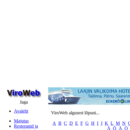
Jaga
Avaleht
ViroWeb algusest lõpuni...
Majutus
A
B
C
D
E
F
G
H
I
J
K
L
M
N
Restoranid ja
Å
Õ
Ä
Ö