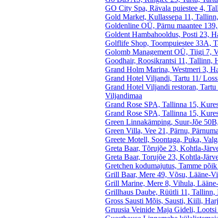
GO City Spa, Rävala puiestee 4, Tal
Gold Market, Kullassepa 11, Tallin
Goldenline OÜ, Pärnu maantee 139,
Goldent Hambahooldus, Posti 23, H
Golflife Shop, Toompuiestee 33A, T
Golomb Management OÜ, Tiigi 7, V
Goodhair, Roosikrantsi 11, Tallinn,
Grand Holm Marina, Westmeri 3, H
Grand Hotel Viljandi, Tartu 11/ Loss
Grand Hotel Viljandi restoran, Tartu 
Viljandimaa
Grand Rose SPA, Tallinna 15, Kure
Grand Rose SPA, Tallinna 15, Kure
Green Linnakämping, Suur-Jõe 50B
Green Villa, Vee 21, Pärnu, Pärnum
Greete Motell, Soontaga, Puka, Val
Greta Baar, Tõrujõe 23, Kohtla-Järv
Greta Baar, Torujõe 23, Kohtla-Järv
Gretchen kodumajutus, Tamme põik 
Grill Baar, Mere 49, Võsu, Lääne-V
Grill Marine, Mere 8, Vihula, Lään
Grillhaus Daube, Rüütli 11, Tallinn
Gross Sausti Mõis, Sausti, Kiili, Ha
Gruusia Veinide Maja Gideli, Lootsi