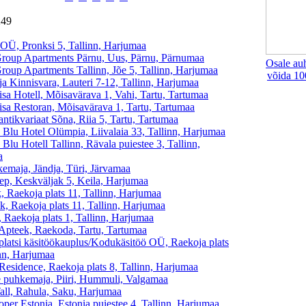
 249
OÜ, Pronksi 5, Tallinn, Harjumaa
roup Apartments Pärnu, Uus, Pärnu, Pärnumaa
Osale au
roup Apartments Tallinn, Jõe 5, Tallinn, Harjumaa
võida 10
a Kinnisvara, Lauteri 7-12, Tallinn, Harjumaa
sa Hotell, Mõisavärava 1, Vahi, Tartu, Tartumaa
sa Restoran, Mõisavärava 1, Tartu, Tartumaa
ntikvariaat Sõna, Riia 5, Tartu, Tartumaa
 Blu Hotel Olümpia, Liivalaia 33, Tallinn, Harjumaa
Blu Hotell Tallinn, Rävala puiestee 3, Tallinn,
a
emaja, Jändja, Türi, Järvamaa
ep, Keskväljak 5, Keila, Harjumaa
, Raekoja plats 11, Tallinn, Harjumaa
k, Raekoja plats 11, Tallinn, Harjumaa
 Raekoja plats 1, Tallinn, Harjumaa
Apteek, Raekoda, Tartu, Tartumaa
platsi käsitöökauplus/Kodukäsitöö OÜ, Raekoja plats
inn, Harjumaa
Residence, Raekoja plats 8, Tallinn, Harjumaa
puhkemaja, Piiri, Hummuli, Valgamaa
all, Rahula, Saku, Harjumaa
per Estonia, Estonia puiestee 4, Tallinn, Harjumaa