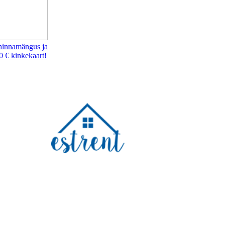
hinnamängus ja
0 € kinkekaart!