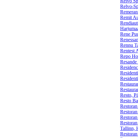
Relvo Sp
Relvo-Sp
Remerani
Remit Au
Rendiaut
Harjuma
Rene Puu
Renessan
Rennu Ta
Rentest 
Repo Hot
Resande
Residenc
Resident
Residenti
Restaura
Restaura
Resto, P
Resto Ba
Restoran 
Restoran
Restoran
Restoran 
Tallinn,
Restoran