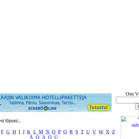
Otsi V
t lõpuni...
F
G
H
I
J
K
L
M
N
O
P
Q
R
S
T
U
V
W
X
Z
Å
Õ
Ä
Ö
Ü