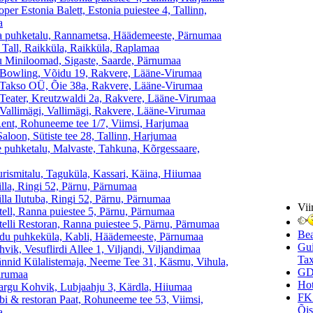
er Estonia Balett, Estonia puiestee 4, Tallinn,
a
 puhketalu, Rannametsa, Häädemeeste, Pärnumaa
 Tall, Raikküla, Raikküla, Raplamaa
u Miniloomad, Sigaste, Saarde, Pärnumaa
Bowling, Võidu 19, Rakvere, Lääne-Virumaa
Takso OÜ, Õie 38a, Rakvere, Lääne-Virumaa
Teater, Kreutzwaldi 2a, Rakvere, Lääne-Virumaa
Vallimägi, Vallimägi, Rakvere, Lääne-Virumaa
ent, Rohuneeme tee 1/7, Viimsi, Harjumaa
aloon, Sütiste tee 28, Tallinn, Harjumaa
puhketalu, Malvaste, Tahkuna, Kõrgessaare,
rismitalu, Taguküla, Kassari, Käina, Hiiumaa
lla, Ringi 52, Pärnu, Pärnumaa
lla Ilutuba, Ringi 52, Pärnu, Pärnumaa
Vii
ell, Ranna puiestee 5, Pärnu, Pärnumaa
elli Restoran, Ranna puiestee 5, Pärnu, Pärnumaa
Be
u puhkeküla, Kabli, Häädemeeste, Pärnumaa
Gui
ik, Vesuflirdi Allee 1, Viljandi, Viljandimaa
Tax
nid Külalistemaja, Neeme Tee 31, Käsmu, Vihula,
GD
irumaa
Hot
rgu Kohvik, Lubjaahju 3, Kärdla, Hiiumaa
FK
i & restoran Paat, Rohuneeme tee 53, Viimsi,
Õi
a