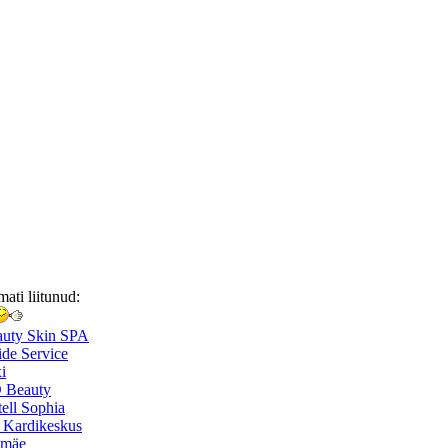
mati liitunud:
auty Skin SPA
de Service
i
 Beauty
ell Sophia
 Kardikeskus
smäe