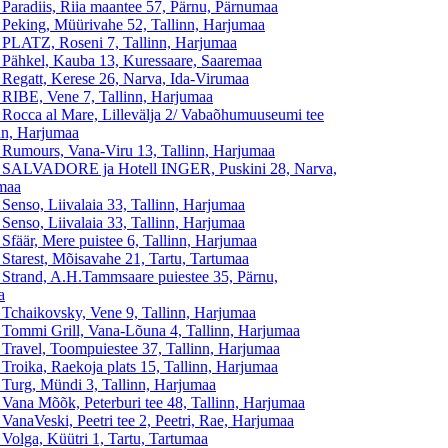
 Paradiis, Riia maantee 57, Pärnu, Pärnumaa
 Peking, Müürivahe 52, Tallinn, Harjumaa
 PLATZ, Roseni 7, Tallinn, Harjumaa
 Pähkel, Kauba 13, Kuressaare, Saaremaa
 Regatt, Kerese 26, Narva, Ida-Virumaa
 RIBE, Vene 7, Tallinn, Harjumaa
 Rocca al Mare, Lillevälja 2/ Vabaõhumuuseumi tee
inn, Harjumaa
 Rumours, Vana-Viru 13, Tallinn, Harjumaa
n SALVADORE ja Hotell INGER, Puskini 28, Narva,
maa
 Senso, Liivalaia 33, Tallinn, Harjumaa
 Senso, Liivalaia 33, Tallinn, Harjumaa
Sfäär, Mere puistee 6, Tallinn, Harjumaa
 Starest, Mõisavahe 21, Tartu, Tartumaa
 Strand, A.H.Tammsaare puiestee 35, Pärnu,
a
 Tchaikovsky, Vene 9, Tallinn, Harjumaa
 Tommi Grill, Vana-Lõuna 4, Tallinn, Harjumaa
 Travel, Toompuiestee 37, Tallinn, Harjumaa
 Troika, Raekoja plats 15, Tallinn, Harjumaa
 Turg, Mündi 3, Tallinn, Harjumaa
 Vana Mõõk, Peterburi tee 48, Tallinn, Harjumaa
VanaVeski, Peetri tee 2, Peetri, Rae, Harjumaa
 Volga, Küütri 1, Tartu, Tartumaa