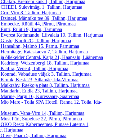
 Chakra, Bremeni käik 1, Tallinn, Harjumaa
 CHEDI, Sulevimägi 1, Tallinn, Harjumaa
 Cru, Viru 8, Tallinn, Harjumaa
 Dzingel, Männiku tee 89, Tallinn, Harjumaa
 Embecke, Rüütli 44, Pärnu, Pärnumaa
Entri, Rüütli 9, Tartu, Tartumaa
 Everest Kathmandu, Liivalaia 19, Tallinn, Harjumaa
 Gusto, Kopli 2C, Tallinn, Harjumaa
 Hansalinn, Malmö 15, Pärnu, Pärnumaa
 Hermitage, Rataskaevu 7, Tallinn, Harjumaa
 ja õllekelder Central, Karja 21, Haapsalu, Läänemaa
 Kadriorg, Weizenbergi 18, Tallinn, Harjumaa
 Klafira, Vene 4, Tallinn, Harjumaa
 Konrad, Vabaduse väljak 3, Tallinn, Harjumaa
 Krunk, Kesk 23, Sillamäe, Ida-Virumaa
 Maikrahv, Raekoja plats 8, Tallinn, Harjumaa
 Mandarin, Endla 23, Tallinn, Harjumaa
 Marine, Pargi 16, Kuressaare, Saaremaa
 Mio Mare - Toila SPA Hotell, Ranna 12, Toila, Ida-
 Museum, Vana-Viru 14, Tallinn, Harjumaa
 Must Pärl, Supeluse 22, Pärnu, Pärnumaa
 OKO Resto Kaberneemes, Punase Laterna 1,
e, Harjumaa
 Olive, Paadi 5, Tallinn, Harjumaa