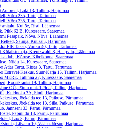
Kaubandus OÜ Tõnismäel, Tõnismägi 1, Tallinn,
a
 Autorent, Laki 13, Tallinn, Harjumaa
ell, Võru 235, Tartu, Tartumaa
ell, Võru 235, Tartu, Tartumaa
ismitalu, Kuijõe, Risti, Läänemaa
, Pikk 62 B, Kuressaare, Saaremaa
mi Pesapaik, Nõva, Nõva, Läänemaa
Retked, Saunja, Kuusalu, Harjumaa
dor FIE Takso, Variku 40, Tartu, Tartumaa
i Külalistemaja, Kreutzwaldi 8, Haapsalu, Läänemaa
tsaklubi, Kõruse, Kihelkonna, Saaremaa
kso, Niidu 14, Kuressaare, Saaremaa
o Atlas Tartu, Kitsas 3, Tartu, Tartumaa
oo Estravel-Keskus, Suur-Karja 15, Tallinn, Harjumaa
oo MERE, Tallinna 27, Kuressaare, Saaremaa
ert, Roosikrantsi 19, Tallinn, Harjumaa
slane OÜ, Pärnu mnt. 129c-2, Tallinn, Harjumaa
OÜ, Kuldnoka 3A, Sindi, Harjumaa
kekeskus, Jõekalda tee 13, Paikuse, Pärnumaa
kekeskus, Jõekalda tee 13, Silla, Paikuse, Pärnumaa
ub, Jannseni 33, Pärnu, Pärnumaa
Hostel, Papiniidu 13, Pärnu, Pärnumaa
Motell, Lao 8, Pärnu, Pärnumaa
 Estonia, Liivaku 10, Vääna-Jõesuu, Harjumaa