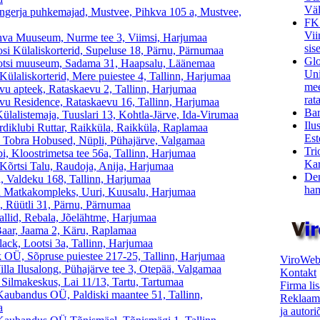
Väl
gerja puhkemajad, Mustvee, Pihkva 105 a, Mustvee,
FK
Vii
va Muuseum, Nurme tee 3, Viimsi, Harjumaa
sis
si Külaliskorterid, Supeluse 18, Pärnu, Pärnumaa
Glo
tsi muuseum, Sadama 31, Haapsalu, Läänemaa
Uni
Külaliskorterid, Mere puiestee 4, Tallinn, Harjumaa
mee
vu apteek, Rataskaevu 2, Tallinn, Harjumaa
rata
vu Residence, Rataskaevu 16, Tallinn, Harjumaa
Bar
ülalistemaja, Tuuslari 13, Kohtla-Järve, Ida-Virumaa
Ilu
rdiklubi Ruttar, Raikküla, Raikküla, Raplamaa
Est
u Tobra Hobused, Nüpli, Pühajärve, Valgamaa
Tri
i, Kloostrimetsa tee 56a, Tallinn, Harjumaa
Kar
Kõrtsi Talu, Raudoja, Anija, Harjumaa
Den
a, Valdeku 168, Tallinn, Harjumaa
ham
a Matkakompleks, Uuri, Kuusalu, Harjumaa
, Rüütli 31, Pärnu, Pärnumaa
allid, Rebala, Jõelähtme, Harjumaa
aar, Jaama 2, Käru, Raplamaa
ack, Lootsi 3a, Tallinn, Harjumaa
 OÜ, Sõpruse puiestee 217-25, Tallinn, Harjumaa
ViroWeb
lla Ilusalong, Pühajärve tee 3, Otepää, Valgamaa
Kontakt
Silmakeskus, Lai 11/13, Tartu, Tartumaa
Firma li
Kaubandus OÜ, Paldiski maantee 51, Tallinn,
Reklaam
a
ja autor