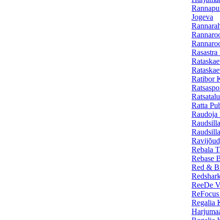
Rannapun
Jogeva
Rannarah
Rannaroo
Rannaroo
Rasastra 
Rataskae
Rataskae
Ratibor K
Ratsaspo
Ratsatal
Ratta Pub
Raudoja 
Raudsill
Raudsill
Ravijõud
Rebala T
Rebase B
Red & Bl
Redshark
ReeDe Vi
ReFocus 
Regalia 
Harjuma