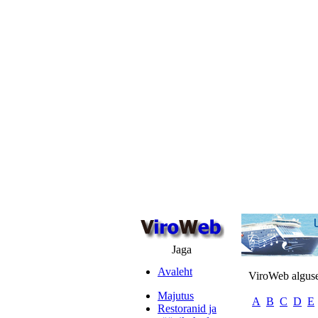
Jaga
Avaleht
ViroWeb alguses
Majutus
A
B
C
D
E
Restoranid ja