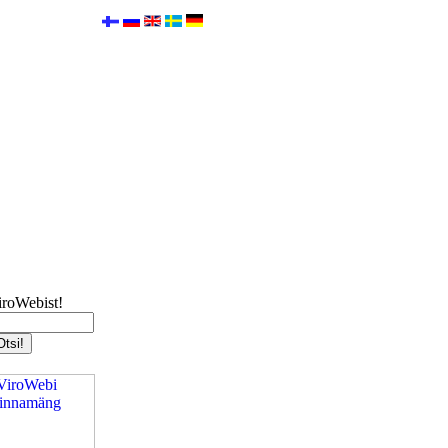
iroWebist!