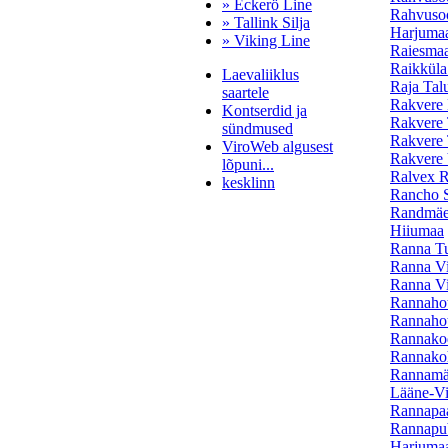
» Eckerö Line
Rahvusoop
» Tallink Silja
Harjuma
» Viking Line
Raiesmaa
Raikküla
Laevaliiklus
Raja Tal
saartele
Rakvere 
Kontserdid ja
Rakvere 
sündmused
Rakvere 
ViroWeb algusest
Rakvere 
lõpuni...
Ralvex R
kesklinn
Rancho S
Randmäe 
Hiiumaa
Ranna Tu
Pärnu majoitus
Ranna Vi
huoneisto.eu
Ranna Vi
Rannahot
Rannahot
Rannakod
Rannakohv
Rannamän
Lääne-V
Rannapaa
Rannapub
Harjuma