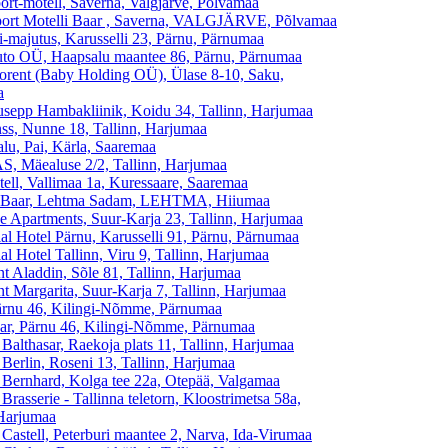
ort-motell, Saverna, Valgjärve, Põlvamaa
ort Motelli Baar , Saverna, VALGJÄRVE, Põlvamaa
-majutus, Karusselli 23, Pärnu, Pärnumaa
to OÜ, Haapsalu maantee 86, Pärnu, Pärnumaa
orent (Baby Holding OÜ), Ülase 8-10, Saku,
a
sepp Hambakliinik, Koidu 34, Tallinn, Harjumaa
ss, Nunne 18, Tallinn, Harjumaa
lu, Pai, Kärla, Saaremaa
AS, Mäealuse 2/2, Tallinn, Harjumaa
ell, Vallimaa 1a, Kuressaare, Saaremaa
 Baar, Lehtma Sadam, LEHTMA, Hiiumaa
e Apartments, Suur-Karja 23, Tallinn, Harjumaa
ial Hotel Pärnu, Karusselli 91, Pärnu, Pärnumaa
al Hotel Tallinn, Viru 9, Tallinn, Harjumaa
nt Aladdin, Sõle 81, Tallinn, Harjumaa
nt Margarita, Suur-Karja 7, Tallinn, Harjumaa
ärnu 46, Kilingi-Nõmme, Pärnumaa
ar, Pärnu 46, Kilingi-Nõmme, Pärnumaa
Balthasar, Raekoja plats 11, Tallinn, Harjumaa
 Berlin, Roseni 13, Tallinn, Harjumaa
 Bernhard, Kolga tee 22a, Otepää, Valgamaa
Brasserie - Tallinna teletorn, Kloostrimetsa 58a,
 Harjumaa
 Castell, Peterburi maantee 2, Narva, Ida-Virumaa