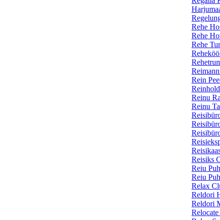
Regalia 
Harjuma
Regelung
Rehe Hot
Rehe Hot
Rehe Tur
Reheköök
Rehetrum
Reimann 
Rein Pee
Reinhold
Reinu Ra
Reinu Ta
Reisibüro
Reisibür
Reisibür
Reisieksp
Reisikaa
Reisiks 
Reiu Puh
Reiu Puh
Relax Cl
Reldori 
Reldori 
Relocate