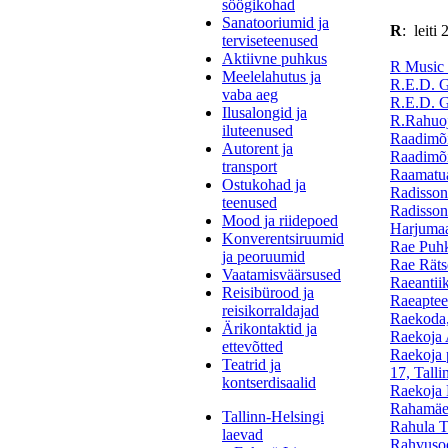
söögikohad
Sanatooriumid ja
R
: leiti
terviseteenused
Aktiivne puhkus
R Music 
Meelelahutus ja
R.E.D. G
vaba aeg
R.E.D. G
Ilusalongid ja
R.Rahuoj
iluteenused
Raadimõi
Autorent ja
Raadimõi
transport
Raamatua
Ostukohad ja
Radisson
teenused
Radisson 
Mood ja riidepoed
Harjuma
Konverentsiruumid
Rae Puhk
ja peoruumid
Rae Räts
Vaatamisväärsused
Raeantiik
Reisibürood ja
Raeaptee
reisikorraldajad
Raekoda,
Ärikontaktid ja
Raekoja 
ettevõtted
Raekoja 
Teatrid ja
17, Tall
kontserdisaalid
Raekoja 
Rahamäe 
Tallinn-Helsingi
Rahula T
laevad
Rahvusoo