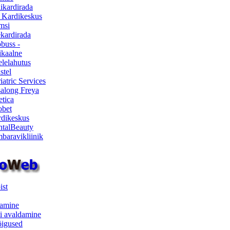
ikardirada
 Kardikeskus
msi
ekardirada
buss -
kaalne
lelahutus
stel
iatric Services
salong Freya
etica
obet
dikeskus
talBeauty
baravikliinik
ist
samine
i avaldamine
iõigused