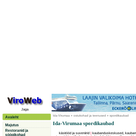
Jaga
Ida-Virumaa
» ostukohad ja teenused » spordikaubad
Avaleht
Ida-Virumaa spordikaubad
Majutus
Restoranid ja
käsitööd ja suveniirid
|
kaubanduskeskused, kauba
söögikohad