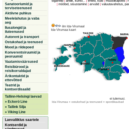
sigaretid
|
antiik, kunst...
|
ehted, kuld
|
muusiikapoed
|
r
Sanatooriumid ja
|
mööbel, sisustamine
|
arvutid
|
valuutavahetus, p
terviseteenused
Aktiivne puhkus
Meelelahutus ja vaba
aeg
ilm Ida-Virumaal
Ilusalongid ja
Ida-Virumaa kaart
iluteenused
Autorent ja transport
Ostukohad ja teenused
Mood ja riidepoed
Konverentsiruumid ja
peoruumid
Vaatamisväärsused
Reisibürood ja
reisikorraldajad
Ärikontaktid ja
ettevõtted
Teatrid ja
kontserdisaalid
Tallinn-Helsingi laevad
ei tulemusi.
» Eckerö Line
Ida-Virumaa
» ostukohad ja teenused » spordikaubad
» Tallink Silja
» Viking Line
Laevaliiklus saartele
Kontserdid ja