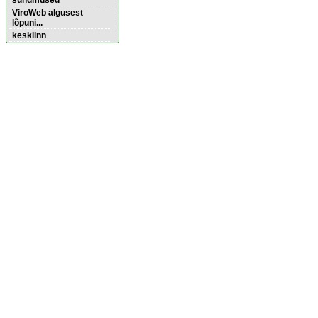
sündmused
ViroWeb algusest
lõpuni...
kesklinn
Pärnu majoitus
huoneisto.eu