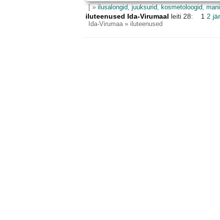
[ »
ilusalongid, juuksurid, kosmetoloogid, mani
iluteenused Ida-Virumaal
leiti 28: 1
2
jä
Ida-Virumaa
» iluteenused