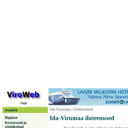
Jaga
Ida-Virumaa
» iluteenused
Avaleht
Ida-Virumaa iluteenused
Majutus
Restoranid ja
söögikohad