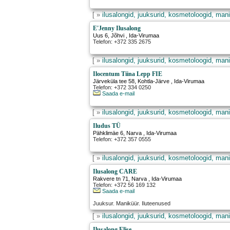
[ »
ilusalongid, juuksurid, kosmetoloogid, mani
E'Jenny Ilusalong
Uus 6
,
Jõhvi
, Ida-Virumaa
Telefon: +372 335 2675
[ »
ilusalongid, juuksurid, kosmetoloogid, mani
Ilocentum Tiina Lepp FIE
Järveküla tee 58
,
Kohtla-Järve
, Ida-Virumaa
Telefon: +372 334 0250
Saada e-mail
[ »
ilusalongid, juuksurid, kosmetoloogid, mani
Iludus TÜ
Pähklimäe 6
,
Narva
, Ida-Virumaa
Telefon: +372 357 0555
[ »
ilusalongid, juuksurid, kosmetoloogid, mani
Ilusalong CARE
Rakvere tn 71
,
Narva
, Ida-Virumaa
Telefon: +372 56 169 132
Saada e-mail
Juuksur. Maniküür. Iluteenused
[ »
ilusalongid, juuksurid, kosmetoloogid, mani
Ilusalong Elise