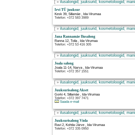
[ »
ilusalongid, juuksurid, kosmetoloogid, mani
Irvi TÜ juuksur
Kesk 39
,
Sillamäe
, Ida-Virumaa
Telefon: +372 583 3989
[ »
ilusalongid, juuksurid, kosmetoloogid, mani
Jana Rannamäe Ilusalong
Ranna 12
,
Toila
, Ida-Virumaa
Telefon: +372 53 416 305
[ »
ilusalongid, juuksurid, kosmetoloogid, mani
Joala salong
Joala 11-14
,
Narva
, Ida-Virumaa
Telefon: +372 357 1551
[ »
ilusalongid, juuksurid, kosmetoloogid, mani
Juuksurisalong Akset
Gorki 4
,
Sillamäe
, Ida-Virumaa
Telefon: +372 397 7471
Saada e-mail
[ »
ilusalongid, juuksurid, kosmetoloogid, mani
Juuksurisalong Viola
Ravi 2
,
Kohtla-Järve
, Ida-Virumaa
Telefon: +372 335 0950