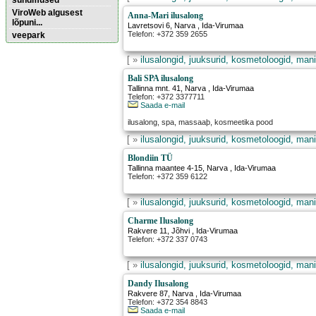
sündmused
ViroWeb algusest
Anna-Mari ilusalong
lõpuni...
Lavretsovi 6
,
Narva
, Ida-Virumaa
Telefon: +372 359 2655
veepark
[ »
ilusalongid, juuksurid, kosmetoloogid, mani
Pärnu majoitus
huoneisto.eu
Bali SPA ilusalong
Tallinna mnt. 41
,
Narva
, Ida-Virumaa
Telefon: +372 3377711
Saada e-mail
ilusalong, spa, massaaþ, kosmeetika pood
[ »
ilusalongid, juuksurid, kosmetoloogid, mani
Blondiin TÜ
Tallinna maantee 4-15
,
Narva
, Ida-Virumaa
Telefon: +372 359 6122
[ »
ilusalongid, juuksurid, kosmetoloogid, mani
Charme Ilusalong
Rakvere 11
,
Jõhvi
, Ida-Virumaa
Telefon: +372 337 0743
[ »
ilusalongid, juuksurid, kosmetoloogid, mani
Dandy Ilusalong
Rakvere 87
,
Narva
, Ida-Virumaa
Telefon: +372 354 8843
Saada e-mail