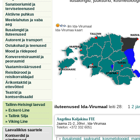
ilusalongid, juuksurid, kosmetoloogi
Sanatooriumid ja
terviseteenused
Aktiivne puhkus
Meelelahutus ja vaba
aeg
ilm Ida-Virumaal
Ilusalongid ja
Ida-Virumaa kaart
iluteenused
Autorent ja transport
Ostukohad ja teenused
Mood ja riidepoed
Konverentsiruumid ja
peoruumid
Vaatamisväärsused
Reisibürood ja
reisikorraldajad
Ärikontaktid ja
ettevõtted
Teatrid ja
kontserdisaalid
Tallinn-Helsingi laevad
iluteenused Ida-Virumaal
leiti 28: 1
2
jä
» Eckerö Line
» Tallink Silja
Angelina Koljakina FIE
» Viking Line
Jaama 21-2
,
Jõhvi
, Ida-Virumaa
Telefon: +372 332 6051
Laevaliiklus saartele
Kontserdid ja
[ »
ilusalongid, juuksurid, kosmetoloogid, mani