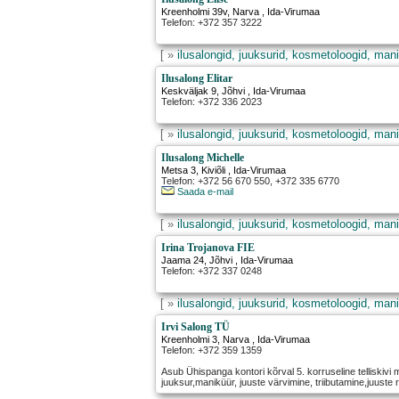
Kreenholmi 39v
,
Narva
, Ida-Virumaa
Telefon: +372 357 3222
[ »
ilusalongid, juuksurid, kosmetoloogid, mani
Ilusalong Elitar
Keskväljak 9
,
Jõhvi
, Ida-Virumaa
Telefon: +372 336 2023
[ »
ilusalongid, juuksurid, kosmetoloogid, mani
Ilusalong Michelle
Metsa 3
,
Kiviõli
, Ida-Virumaa
Telefon: +372 56 670 550, +372 335 6770
Saada e-mail
[ »
ilusalongid, juuksurid, kosmetoloogid, mani
Irina Trojanova FIE
Jaama 24
,
Jõhvi
, Ida-Virumaa
Telefon: +372 337 0248
[ »
ilusalongid, juuksurid, kosmetoloogid, mani
Irvi Salong TÜ
Kreenholmi 3
,
Narva
, Ida-Virumaa
Telefon: +372 359 1359
Asub Ühispanga kontori kõrval 5. korruseline telliskivi 
juuksur,maniküür, juuste värvimine, triibutamine,juuste 