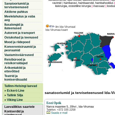
ravimid
|
hambaravi, hambaarstid, hambahooldus
Sanatooriumid ja
ilukirurgia, esteetiline kirurgia
|
massaaz
|
loodus
terviseteenused
Aktiivne puhkus
Meelelahutus ja vaba
aeg
Ilusalongid ja
ilm Ida-Virumaal
iluteenused
Ida-Virumaa kaart
Autorent ja transport
Ostukohad ja teenused
Mood ja riidepoed
Konverentsiruumid ja
peoruumid
Vaatamisväärsused
Reisibürood ja
reisikorraldajad
Ärikontaktid ja
ettevõtted
Teatrid ja
kontserdisaalid
Tallinn-Helsingi laevad
» Eckerö Line
sanatooriumid ja terviseteenused Ida-V
» Tallink Silja
» Viking Line
Eesti Optik
Laevaliiklus saartele
Narva maantee 5
,
Jõhvi
, Ida-Virumaa
Telefon: +372 335 2258
Kontserdid ja
Saada e-mail