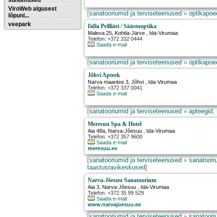
sündmused
ViroWeb algusest
[
sanatooriumid ja terviseteenused
»
optikapoed
lõpuni...
veepark
Iidla Prilliäri / Säästuoptika
Maleva 25
,
Kohtla-Järve
, Ida-Virumaa
Telefon: +372 332 0444
Saada e-mail
Pärnu majoitus
huoneisto.eu
[
sanatooriumid ja terviseteenused
»
optikapoed
Jõhvi Apteek
Narva maantee 3
,
Jõhvi
, Ida-Virumaa
Telefon: +372 337 0041
Saada e-mail
[
sanatooriumid ja terviseteenused
»
apteegid,
Meresuu Spa & Hotel
Aia 48a
,
Narva-Jõesuu
, Ida-Virumaa
Telefon: +372 357 9600
Saada e-mail
meresuu.ee
[
sanatooriumid ja terviseteenused
»
sanatooriu
taastusravikeskused
]
Narva-Jõesuu Sanatoorium
Aia 3
,
Narva-Jõesuu
, Ida-Virumaa
Telefon: +372 35 99 529
Saada e-mail
www.narvajoesuu.ee
[
sanatooriumid ja terviseteenused
»
sanatooriu