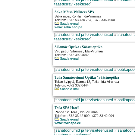
taastusravikeskused
]
Saka Mõisa Wellness SPA
Saka mõis
,
Kohtla
, Ida-Virumaa
Telefon: +372 53 430 764, +372 336 4900
Saada e-mail
www.saka.ee/Spa
[
sanatooriumid ja terviseteenused
»
sanatooriu
taastusravikeskused
]
Sillamäe Optika / Säästuoptika
Viru pst.6
,
Sillamäe
, Ida-Virumaa
Telefon: +372 392 4642
Saada e-mail
[
sanatooriumid ja terviseteenused
»
optikapoed
Toila Sanatooriumi Optika / Säästuoptika
Toilan kylpylä, Ranna 12
,
Toila
, Ida-Virumaa
Telefon: +372 332 0444
Saada e-mail
[
sanatooriumid ja terviseteenused
»
optikapoed
Toila SPA Hotell
Ranna 12
,
Toila
, Ida-Virumaa
Telefon: +372 33 42 900, +372 33 42 904
Saada e-mail
www.toilaspa.ee
[
sanatooriumid ja terviseteenused
»
sanatooriu
taastusravikeskused
]