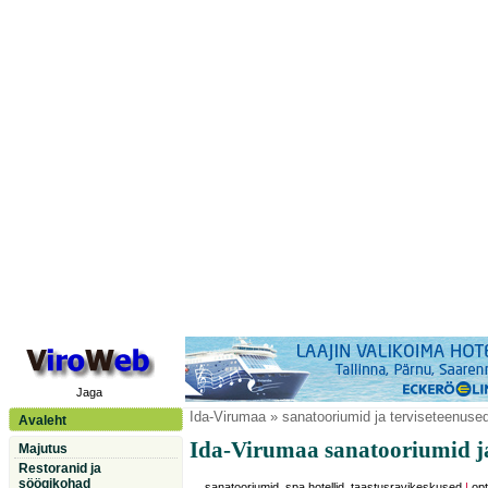
Jaga
Ida-Virumaa
» sanatooriumid ja terviseteenuse
Avaleht
Ida-Virumaa sanatooriumid ja
Majutus
Restoranid ja
söögikohad
sanatooriumid, spa hotellid, taastusravikeskused
|
opt