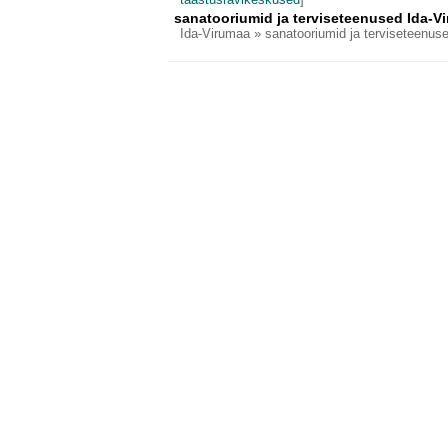
sanatooriumid ja terviseteenused Ida-V
Ida-Virumaa
» sanatooriumid ja terviseteenus