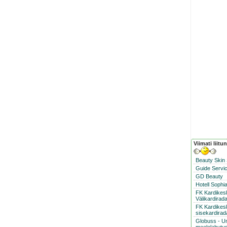
Viimati liitu
Beauty Skin
Guide Servic
GD Beauty
Hotell Sophi
FK Kardike
Välikardirad
FK Kardikes
sisekardirad
Globuss - U