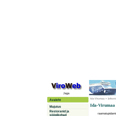
Jaga
Ida-Virumaa
» ärikont
Avaleht
Ida-Virumaa 
Majutus
Restoranid ja
raamatupidam
söögikohad