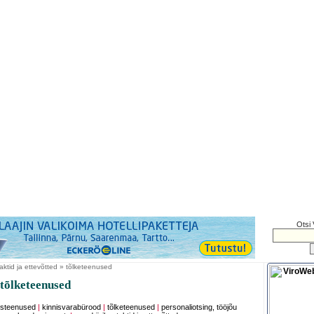
Otsi 
aktid ja ettevõtted » tõlketeenused
tõlketeenused
isteenused
|
kinnisvarabürood
|
tõlketeenused
|
personaliotsing, tööjõu