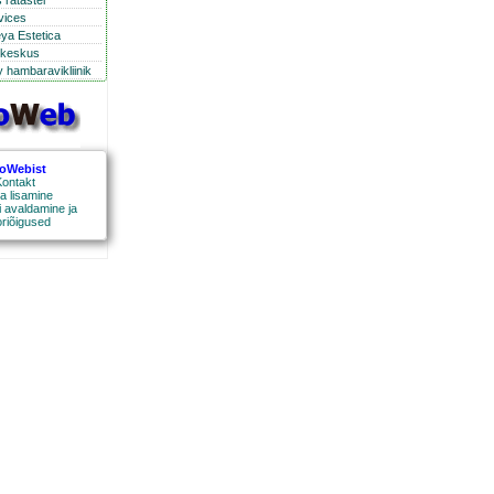
 ratastel
rvices
eya Estetica
ikeskus
 hambaravikliinik
roWebist
ontakt
a lisamine
 avaldamine ja
oriõigused