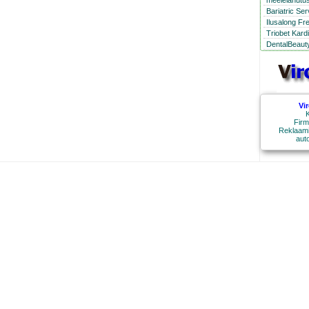
meelelahutus
Bariatric Se
Ilusalong Fr
Triobet Kard
DentalBeauty
Vi
K
Firm
Reklaami
aut