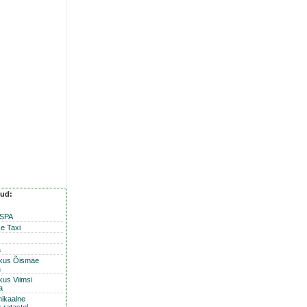
nud:
 SPA
e Taxi
a
skus Õismäe
a
kus Viimsi
a
nikaalne