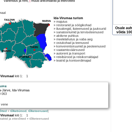
vahendus ja rent,
|
muud ärikontaktid ja ettevõtted
maal
Ida-Virumaa turism
» majutus
» restoranid ja söögikohad
Osale au
» ilusalongid, iluteenused ja juuksurid
võida 100
» sanatooriumid ja terviseteenused
» aktiivne puhkus
» meelelahutus ja vaba aeg
» ostukohad ja teenused
» konverentsiruumid ja peoteenused
» vaatamisväärsused
» autorent ja transport
» reisibürood ja reisikorraldajad
» teatrid ja kontserdimajad
-Virumaal
leiti 1: 1
kova
a-Järve
, Ida-Virumaa
0 063
- vene
võtted
»
tõlkebürood, tõlketeenused
]
-Virumaal
leiti 1: 1
taktid ja ettevõtted » tõlketeenused