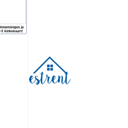
hinnamängus ja
 € kinkekaart!