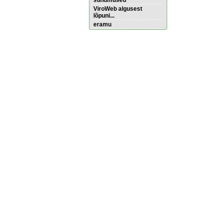
sündmused
ViroWeb algusest
lõpuni...
eramu
Pärnu majoitus
huoneisto.eu