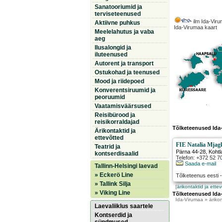
Sanatooriumid ja
terviseteenused
ilm Ida-Viru
Aktiivne puhkus
Ida-Virumaa kaart
Meelelahutus ja vaba
aeg
Ilusalongid ja
iluteenused
Autorent ja transport
Ostukohad ja teenused
Mood ja riidepoed
Konverentsiruumid ja
peoruumid
Vaatamisväärsused
Reisibürood ja
reisikorraldajad
Tõlketeenused Ida
Ärikontaktid ja
ettevõtted
FIE Natalia Mjag
Teatrid ja
Pärna 44-28
,
Kohtl
kontserdisaalid
Telefon: +372 52 7
Saada e-mail
Tallinn-Helsingi laevad
» Eckerö Line
Tõlketeenus eesti 
» Tallink Silja
[
ärikontaktid ja ette
» Viking Line
Tõlketeenused Ida
Ida-Virumaa
» ärikon
Laevaliiklus saartele
Kontserdid ja