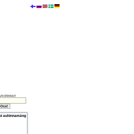
ViroWebist!