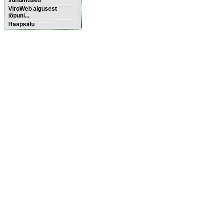
sündmused
ViroWeb algusest
lõpuni...
Haapsalu
Pärnu majoitus
huoneisto.eu