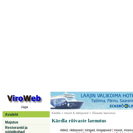
Jaga
Kärdla
» mood & riidepoed » rõivaste laenutus
Avaleht
Kärdla rõivaste laenutus
Majutus
Restoranid ja
riided, riidepoed
|
kingad, kingapoed
|
mood, moesal
söögikohad