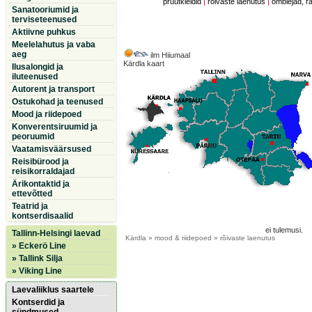
pruutkleidid
|
rõivaste laenutus
|
õmblejad, r
Sanatooriumid ja
terviseteenused
Aktiivne puhkus
Meelelahutus ja vaba
aeg
ilm Hiiumaal
Kärdla kaart
Ilusalongid ja
iluteenused
Autorent ja transport
Ostukohad ja teenused
Mood ja riidepoed
Konverentsiruumid ja
peoruumid
Vaatamisväärsused
Reisibürood ja
reisikorraldajad
Ärikontaktid ja
ettevõtted
Teatrid ja
kontserdisaalid
ei tulemusi.
Tallinn-Helsingi laevad
Kärdla
» mood & riidepoed » rõivaste laenutus
» Eckerö Line
» Tallink Silja
» Viking Line
Laevaliiklus saartele
Kontserdid ja