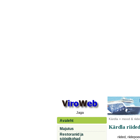
Jaga
Kärdla
» mood & riide
Avaleht
Kärdla riided
Majutus
Restoranid ja
riided, riidepoe
söögikohad