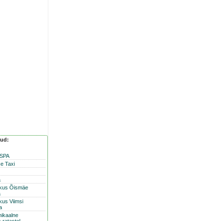
nud:
 SPA
e Taxi
a
skus Õismäe
a
kus Viimsi
a
nikaalne