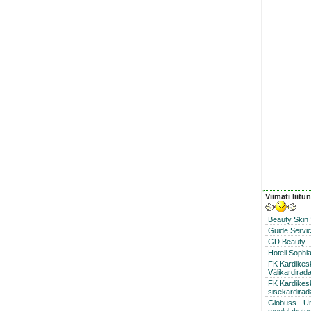
Viimati liitu
Beauty Skin
Guide Servic
GD Beauty
Hotell Sophi
FK Kardike
Välikardirad
FK Kardikes
sisekardirad
Globuss - U