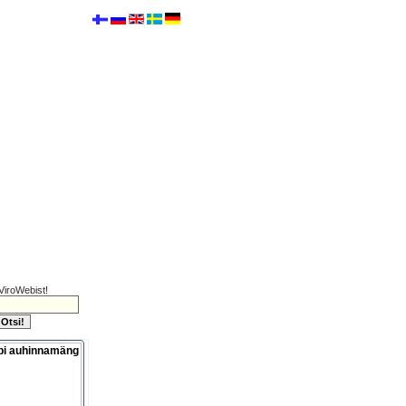
ViroWebist!