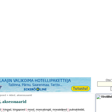
Otsi 
poed » riided, aksessuaarid
, aksessuaarid
d
|
kingad, kingapoed
|
mood, moesalongid, moeateljeed
|
pulmakleidid,