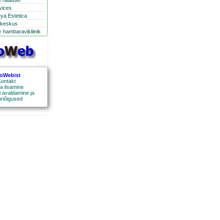
 ratastel
rvices
eya Estetica
ikeskus
 hambaravikliinik
roWebist
ontakt
a lisamine
 avaldamine ja
oriõigused