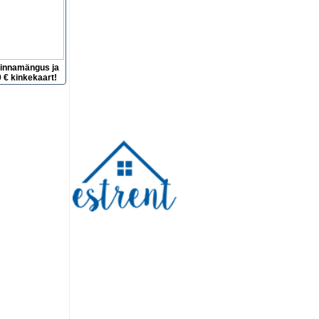
hinnamängus ja
 € kinkekaart!