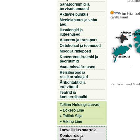
pruutkle
Sanatooriumid ja
terviseteenused
ilm Hiiumaal
Aktiivne puhkus
Kärdla kaart
Meelelahutus ja vaba
aeg
Ilusalongid ja
iluteenused
Autorent ja transport
Ostukohad ja teenused
Mood ja riidepoed
Konverentsiruumid ja
peoruumid
Vaatamisväärsused
Reisibürood ja
reisikorraldajad
Ärikontaktid ja
Kärdla
» mood & riid
ettevõtted
Teatrid ja
kontserdisaalid
Tallinn-Helsingi laevad
» Eckerö Line
» Tallink Silja
» Viking Line
Laevaliiklus saartele
Kontserdid ja