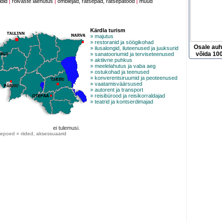
idid
|
rõivaste laenutus
|
õmblejad, rätsepad, rätsepatööd
|
muud
Kärdla turism
» majutus
» restoranid ja söögikohad
Osale au
» ilusalongid, iluteenused ja juuksurid
võida 100
» sanatooriumid ja terviseteenused
» aktiivne puhkus
» meelelahutus ja vaba aeg
» ostukohad ja teenused
» konverentsiruumid ja peoteenused
» vaatamisväärsused
» autorent ja transport
» reisibürood ja reisikorraldajad
» teatrid ja kontserdimajad
ei tulemusi.
epoed » riided, aksessuaarid