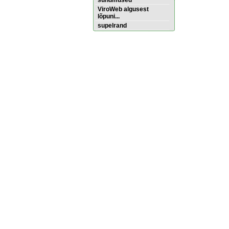
sündmused
ViroWeb algusest
lõpuni...
supelrand
Pärnu majoitus
huoneisto.eu