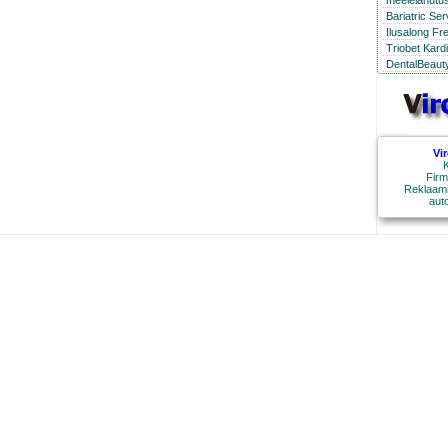
meelelahutus
Bariatric Se
Ilusalong Fr
Triobet Kard
DentalBeauty
Vi
K
Firm
Reklaami
aut