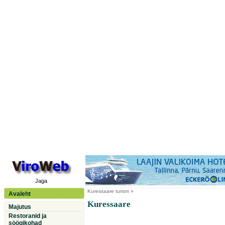
Jaga
Kuressaare
turism »
Avaleht
Kuressaare
Majutus
Restoranid ja
söögikohad