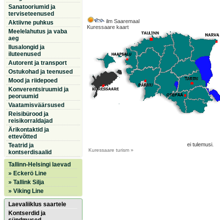
Sanatooriumid ja
terviseteenused
ilm Saaremaal
Aktiivne puhkus
Kuressaare kaart
Meelelahutus ja vaba
aeg
Ilusalongid ja
iluteenused
Autorent ja transport
Ostukohad ja teenused
Mood ja riidepoed
Konverentsiruumid ja
peoruumid
Vaatamisväärsused
Reisibürood ja
reisikorraldajad
Ärikontaktid ja
ettevõtted
ei tulemusi.
Teatrid ja
Kuressaare
turism »
kontserdisaalid
Tallinn-Helsingi laevad
» Eckerö Line
» Tallink Silja
» Viking Line
Laevaliiklus saartele
Kontserdid ja