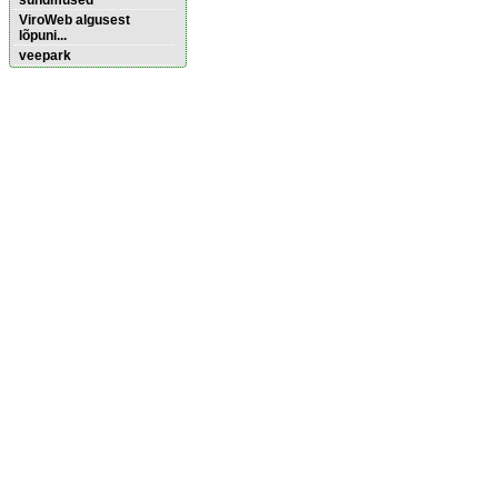
sündmused
ViroWeb algusest
lõpuni...
veepark
Pärnu majoitus
huoneisto.eu