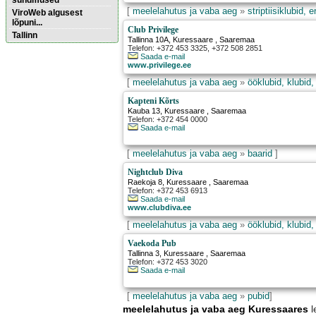
sündmused
[
meelelahutus ja vaba aeg
»
striptiisiklubid, 
ViroWeb algusest
lõpuni...
Club Privilege
Tallinn
Tallinna 10A
,
Kuressaare
, Saaremaa
Telefon: +372 453 3325, +372 508 2851
Saada e-mail
www.privilege.ee
Pärnu majoitus
huoneisto.eu
[
meelelahutus ja vaba aeg
»
ööklubid, klubid,
Kapteni Kõrts
Kauba 13
,
Kuressaare
, Saaremaa
Telefon: +372 454 0000
Saada e-mail
[
meelelahutus ja vaba aeg
»
baarid
]
Nightclub Diva
Raekoja 8
,
Kuressaare
, Saaremaa
Telefon: +372 453 6913
Saada e-mail
www.clubdiva.ee
[
meelelahutus ja vaba aeg
»
ööklubid, klubid,
Vaekoda Pub
Tallinna 3
,
Kuressaare
, Saaremaa
Telefon: +372 453 3020
Saada e-mail
[
meelelahutus ja vaba aeg
»
pubid
]
meelelahutus ja vaba aeg Kuressaares
l