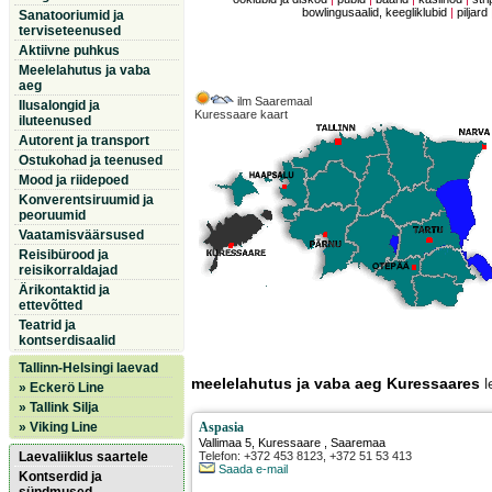
bowlingusaalid, keegliklubid
|
piljard
Sanatooriumid ja
terviseteenused
Aktiivne puhkus
Meelelahutus ja vaba
aeg
ilm Saaremaal
Ilusalongid ja
Kuressaare kaart
iluteenused
Autorent ja transport
Ostukohad ja teenused
Mood ja riidepoed
Konverentsiruumid ja
peoruumid
Vaatamisväärsused
Reisibürood ja
reisikorraldajad
Ärikontaktid ja
ettevõtted
Teatrid ja
kontserdisaalid
Tallinn-Helsingi laevad
meelelahutus ja vaba aeg Kuressaares
l
» Eckerö Line
» Tallink Silja
» Viking Line
Aspasia
Vallimaa 5
,
Kuressaare
, Saaremaa
Laevaliiklus saartele
Telefon: +372 453 8123, +372 51 53 413
Saada e-mail
Kontserdid ja