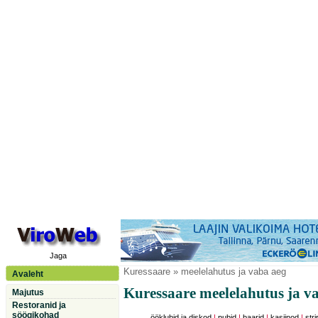
Jaga
Kuressaare
» meelelahutus ja vaba aeg
Avaleht
Kuressaare meelelahutus ja v
Majutus
Restoranid ja
söögikohad
ööklubid ja diskod
|
pubid
|
baarid
|
kasiinod
|
stri