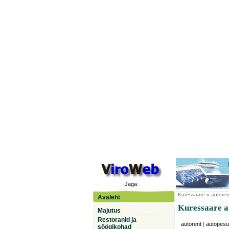
Jaga
Kuressaare
» autorent
Avaleht
Kuressaare au
Majutus
Restoranid ja
autorent
|
autopesu
söögikohad