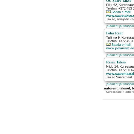
OÜ Saare Takso
Pikk 62
,
Kuressaa
Telefon: +372 453 
Saada e-mail
www.saaretakso.
Takso, reisijade v
[
autorent ja transpor
Polar Rent
Tallinna 9
,
Kuressa
Telefon: +372 45 3
Saada e-mail
www.polarrent.e
[
autorent ja transpor
Reinu Takso
Niidu 14
,
Kuressaa
Telefon: +372 50 6
www.saaremaata
Takso Saaremaal.
[
autorent ja transpor
autorent, taksod, 
Kuressaare
» autore