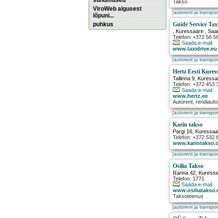
sündmused
Takso
ViroWeb algusest
[
autorent ja transpor
lõpuni...
puhkus
Guide Service Tax
,
Kuressaare
, Saa
Telefon: +372 56 
Saada e-mail
Pärnu majoitus
www.taxidrive.eu
huoneisto.eu
[
autorent ja transpor
Hertz Eesti Kures
Tallinna 9
,
Kuressa
Telefon: +372 453 
Saada e-mail
www.hertz.ee
Autorent, rendiauto
[
autorent ja transpor
Karin takso
Pargi 16
,
Kuressaa
Telefon: +372 532 
www.karintakso.
[
autorent ja transpor
Osilia Takso
Ranna 42
,
Kuress
Telefon: 1771
Saada e-mail
www.osiliatakso.
Taksoteenus
[
autorent ja transpor