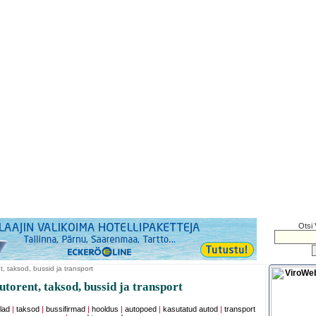
Otsi 
, taksod, bussid ja transport
torent, taksod, bussid ja transport
lad
|
taksod
|
bussifirmad
|
hooldus
|
autopoed
|
kasutatud autod
|
transport