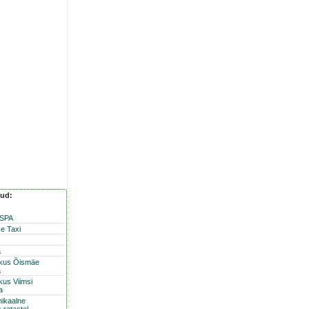
nud:
 SPA
e Taxi
a
skus Õismäe
a
kus Viimsi
a
nikaalne