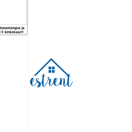
hinnamängus ja
 € kinkekaart!