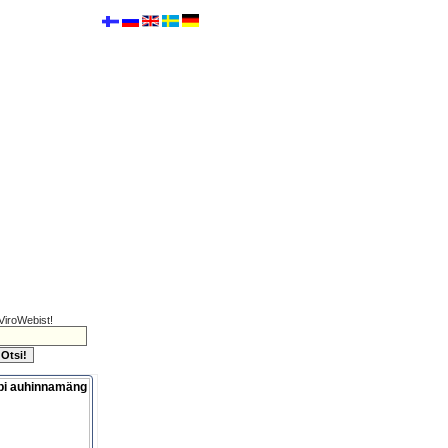
ViroWebist!