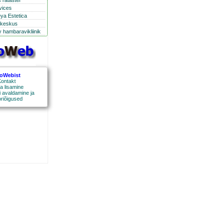
 ratastel
rvices
eya Estetica
ikeskus
 hambaravikliinik
roWebist
ontakt
a lisamine
 avaldamine ja
oriõigused