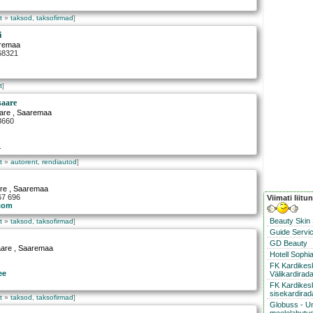
t
»
taksod, taksofirmad
]
i
remaa
568321
t
]
saare
are
, Saaremaa
3660
.
t
»
autorent, rendiautod
]
re
, Saaremaa
67 696
Viimati liitu
com
Beauty Skin
t
»
taksod, taksofirmad
]
Guide Servic
GD Beauty
aare
, Saaremaa
Hotell Sophi
FK Kardike
ee
Välikardirad
FK Kardikes
sisekardirad
t
»
taksod, taksofirmad
]
Globuss - U