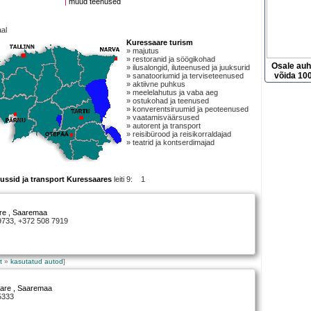
|
muud teenused
al
Kuressaare turism
» majutus
» restoranid ja söögikohad
Osale au
» ilusalongid, iluteenused ja juuksurid
võida 100
» sanatooriumid ja terviseteenused
» aktiivne puhkus
» meelelahutus ja vaba aeg
» ostukohad ja teenused
» konverentsiruumid ja peoteenused
» vaatamisväärsused
» autorent ja transport
» reisibürood ja reisikorraldajad
» teatrid ja kontserdimajad
bussid ja transport Kuressaares
leiti 9: 1
re
, Saaremaa
 9733, +372 508 7919
t
»
kasutatud autod
]
are
, Saaremaa
5333