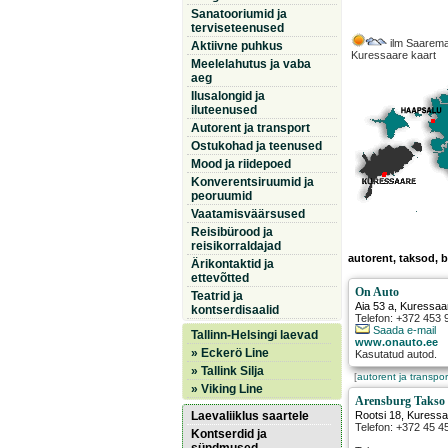
Sanatooriumid ja
terviseteenused
ilm Saarema
Aktiivne puhkus
Kuressaare kaart
Meelelahutus ja vaba
aeg
Ilusalongid ja
iluteenused
Autorent ja transport
Ostukohad ja teenused
Mood ja riidepoed
Konverentsiruumid ja
peoruumid
Vaatamisväärsused
Reisibürood ja
reisikorraldajad
autorent, taksod, 
Ärikontaktid ja
ettevõtted
On Auto
Teatrid ja
Aia 53 a
,
Kuressaa
kontserdisaalid
Telefon: +372 453
Saada e-mail
Tallinn-Helsingi laevad
www.onauto.ee
» Eckerö Line
Kasutatud autod.
» Tallink Silja
[
autorent ja transpor
» Viking Line
Arensburg Takso
Laevaliiklus saartele
Rootsi 18
,
Kuressa
Telefon: +372 45 4
Kontserdid ja