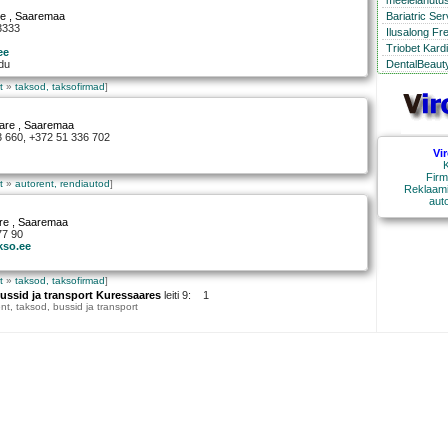
meelelahutus
Bariatric Se
re
, Saaremaa
3333
Ilusalong Fr
Triobet Kard
ee
DentalBeauty
edu
t
»
taksod, taksofirmad
]
are
, Saaremaa
3 660, +372 51 336 702
Vi
e
K
Firm
t
»
autorent, rendiautod
]
Reklaami
aut
re
, Saaremaa
77 90
kso.ee
t
»
taksod, taksofirmad
]
bussid ja transport Kuressaares
leiti 9: 1
nt, taksod, bussid ja transport