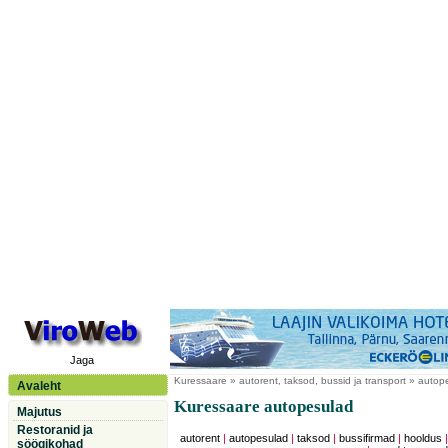
Jaga
Kuressaare
» autorent, taksod, bussid ja transport » autop
Avaleht
Kuressaare autopesulad
Majutus
Restoranid ja
autorent
|
autopesulad
|
taksod
|
bussifirmad
|
hooldus
söögikohad