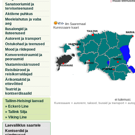
|
muud teenuse
Sanatooriumid ja
terviseteenused
Aktiivne puhkus
Meelelahutus ja vaba
aeg
ilm Saaremaal
Kuressaare kaart
Ilusalongid ja
iluteenused
Autorent ja transport
Ostukohad ja teenused
Mood ja riidepoed
Konverentsiruumid ja
peoruumid
Vaatamisväärsused
Reisibürood ja
reisikorraldajad
Ärikontaktid ja
ettevõtted
Teatrid ja
kontserdisaalid
ei tulemusi.
Tallinn-Helsingi laevad
Kuressaare
» autorent, taksod, bussid ja transport » aut
» Eckerö Line
» Tallink Silja
» Viking Line
Laevaliiklus saartele
Kontserdid ja