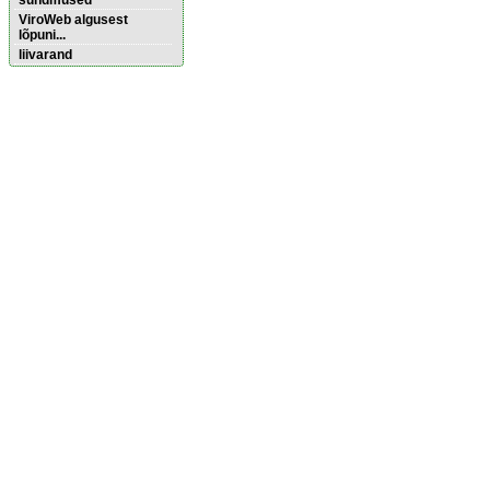
sündmused
ViroWeb algusest
lõpuni...
liivarand
Pärnu majoitus
huoneisto.eu