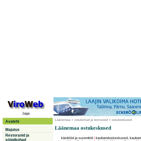
Jaga
Läänemaa
» ostukohad ja teenused » ostukeskused
Avaleht
Läänemaa ostukeskused
Majutus
Restoranid ja
käsitööd ja suveniirid
|
kaubanduskeskused, kauba
söögikohad