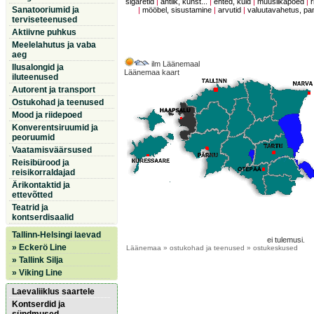
sigaretid
|
antiik, kunst...
|
ehted, kuld
|
muusiikapoed
|
r
Sanatooriumid ja
|
mööbel, sisustamine
|
arvutid
|
valuutavahetus, p
terviseteenused
Aktiivne puhkus
Meelelahutus ja vaba
aeg
ilm Läänemaal
Ilusalongid ja
Läänemaa kaart
iluteenused
Autorent ja transport
Ostukohad ja teenused
Mood ja riidepoed
Konverentsiruumid ja
peoruumid
Vaatamisväärsused
Reisibürood ja
reisikorraldajad
Ärikontaktid ja
ettevõtted
Teatrid ja
kontserdisaalid
Tallinn-Helsingi laevad
ei tulemusi.
» Eckerö Line
Läänemaa
» ostukohad ja teenused » ostukeskused
» Tallink Silja
» Viking Line
Laevaliiklus saartele
Kontserdid ja