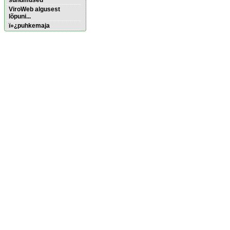
sündmused
ViroWeb algusest
lõpuni...
ï»¿puhkemaja
Pärnu majoitus
huoneisto.eu