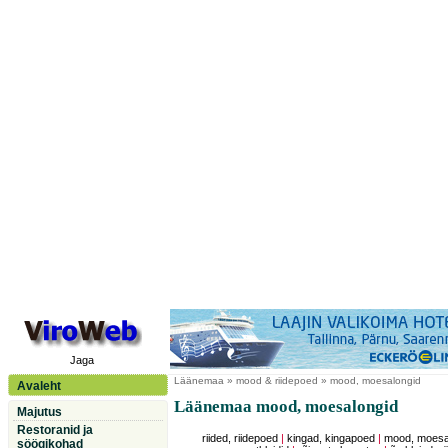
Jaga
Läänemaa
» mood & riidepoed » mood, moesalongid
Avaleht
Läänemaa mood, moesalongid
Majutus
Restoranid ja
riided, riidepoed
|
kingad, kingapoed
|
mood, moesal
söögikohad