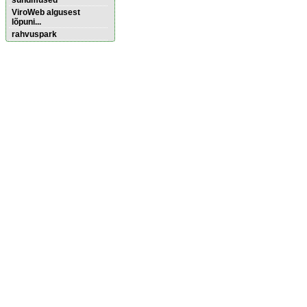
sündmused
ViroWeb algusest
lõpuni...
rahvuspark
Pärnu majoitus
huoneisto.eu