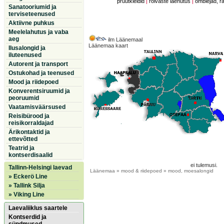
pruutkleidid
|
rõivaste laenutus
|
õmblejad, r
Sanatooriumid ja
terviseteenused
Aktiivne puhkus
Meelelahutus ja vaba
aeg
ilm Läänemaal
Läänemaa kaart
Ilusalongid ja
iluteenused
Autorent ja transport
Ostukohad ja teenused
Mood ja riidepoed
Konverentsiruumid ja
peoruumid
Vaatamisväärsused
Reisibürood ja
reisikorraldajad
Ärikontaktid ja
ettevõtted
Teatrid ja
kontserdisaalid
ei tulemusi.
Tallinn-Helsingi laevad
Läänemaa
» mood & riidepoed » mood, moesalongid
» Eckerö Line
» Tallink Silja
» Viking Line
Laevaliiklus saartele
Kontserdid ja