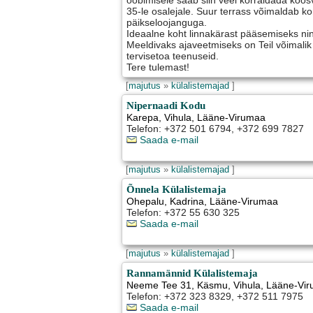
ööbimisele saab siin veel korraldada koosv
35-le osalejale. Suur terrass võimaldab k
päikseloojanguga.
Ideaalne koht linnakärast pääsemiseks ni
Meeldivaks ajaveetmiseks on Teil võimali
tervisetoa teenuseid.
Tere tulemast!
[
majutus
»
külalistemajad
]
Nipernaadi Kodu
Karepa
,
Vihula
, Lääne-Virumaa
Telefon: +372 501 6794, +372 699 7827
Saada e-mail
[
majutus
»
külalistemajad
]
Õnnela Külalistemaja
Ohepalu
,
Kadrina
, Lääne-Virumaa
Telefon: +372 55 630 325
Saada e-mail
[
majutus
»
külalistemajad
]
Rannamännid Külalistemaja
Neeme Tee 31, Käsmu
,
Vihula
, Lääne-Vi
Telefon: +372 323 8329, +372 511 7975
Saada e-mail