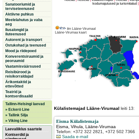
kodumajutused ja turismitalud
Sanatooriumid ja
terviseteenused
Aktiivne puhkus
Meelelahutus ja vaba
aeg
ilm Lääne-Virumaal
Ilusalongid ja
Lääne-Virumaa kaart
iluteenused
Autorent ja transport
Ostukohad ja teenused
Mood ja riidepoed
Konverentsiruumid ja
peoruumid
Vaatamisväärsused
Reisibürood ja
reisikorraldajad
Ärikontaktid ja
ettevõtted
Teatrid ja
kontserdisaalid
Tallinn-Helsingi laevad
Külalistemajad Lääne-Virumaal
leiti 13:
» Eckerö Line
» Tallink Silja
» Viking Line
Eisma Külalistemaja
Eisma
,
Vihula
, Lääne-Virumaa
Laevaliiklus saartele
Telefon: +372 322 2821, +372 502 7366
Kontserdid ja
Saada e-mail