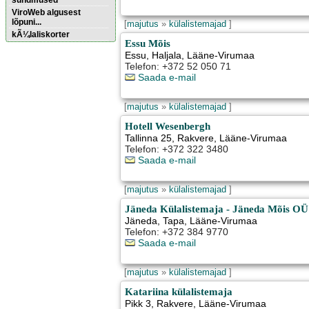
sündmused
ViroWeb algusest
lõpuni...
[
majutus
»
külalistemajad
]
kÃ¼laliskorter
Essu Mõis
Essu
,
Haljala
, Lääne-Virumaa
Telefon: +372 52 050 71
Pärnu majoitus
huoneisto.eu
Saada e-mail
[
majutus
»
külalistemajad
]
Hotell Wesenbergh
Tallinna 25
,
Rakvere
, Lääne-Virumaa
Telefon: +372 322 3480
Saada e-mail
[
majutus
»
külalistemajad
]
Jäneda Külalistemaja - Jäneda Mõis OÜ
Jäneda
,
Tapa
, Lääne-Virumaa
Telefon: +372 384 9770
Saada e-mail
[
majutus
»
külalistemajad
]
Katariina külalistemaja
Pikk 3
,
Rakvere
, Lääne-Virumaa