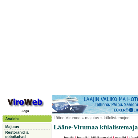
Jaga
Lääne-Virumaa
» majutus » külalistemajad
Avaleht
Lääne-Virumaa külalistemaj
Majutus
Restoranid ja
söögikohad
hotellid
|
hostelid
|
külalistemajad
|
motellid
|
kämpi