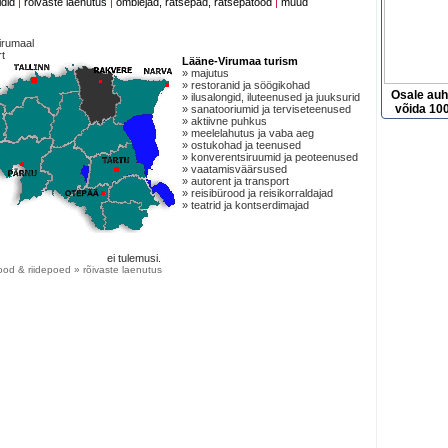
idid
|
rõivaste laenutus
|
õmblejad, rätsepad, rätsepatööd
|
muud
irumaal
t
Lääne-Virumaa turism
» majutus
» restoranid ja söögikohad
Osale au
» ilusalongid, iluteenused ja juuksurid
võida 100
» sanatooriumid ja terviseteenused
» aktiivne puhkus
» meelelahutus ja vaba aeg
» ostukohad ja teenused
» konverentsiruumid ja peoteenused
» vaatamisväärsused
» autorent ja transport
» reisibürood ja reisikorraldajad
» teatrid ja kontserdimajad
ei tulemusi.
od & riidepoed » rõivaste laenutus