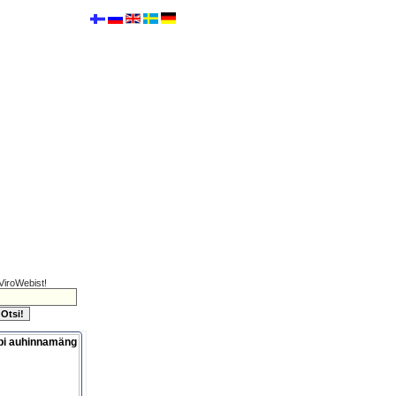
ViroWebist!