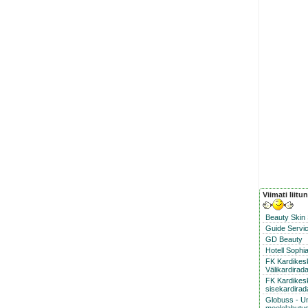
Viimati liitu
Beauty Skin
Guide Servic
GD Beauty
Hotell Sophi
FK Kardike
Välikardirad
FK Kardikes
sisekardirad
Globuss - U