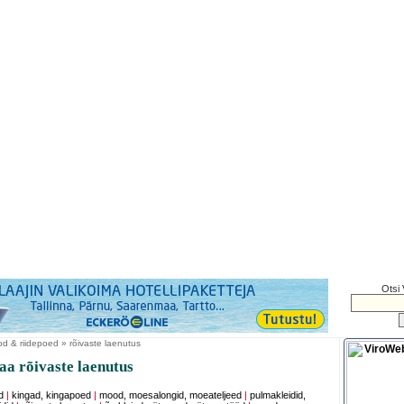
Otsi 
d & riidepoed » rõivaste laenutus
a rõivaste laenutus
d
|
kingad, kingapoed
|
mood, moesalongid, moeateljeed
|
pulmakleidid,