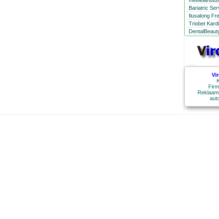
meelelahutus
Bariatric Se
Ilusalong Fr
Triobet Kard
DentalBeauty
Vi
K
Firm
Reklaami
aut