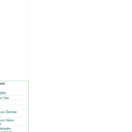
nud:
 SPA
e Taxi
a
skus Õismäe
a
kus Viimsi
a
nikaalne