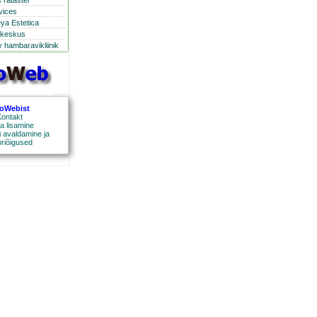
 ratastel
rvices
eya Estetica
ikeskus
 hambaravikliinik
roWebist
ontakt
a lisamine
 avaldamine ja
oriõigused