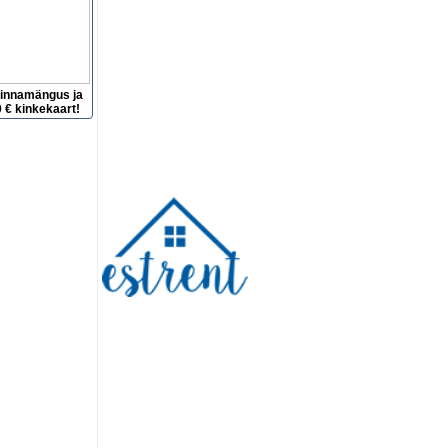
hinnamängus ja
 € kinkekaart!