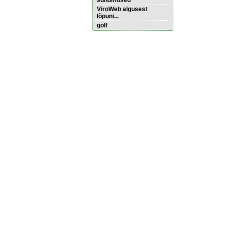
sündmused
ViroWeb algusest
lõpuni...
golf
Pärnu majoitus
huoneisto.eu