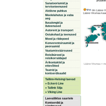
pruutkle
Sanatooriumid ja
terviseteenused
ilm Lääne-V
Aktiivne puhkus
Lääne-Virumaa kaar
Meelelahutus ja vaba
aeg
Ilusalongid ja
iluteenused
Autorent ja transport
Ostukohad ja teenused
Mood ja riidepoed
Konverentsiruumid ja
peoruumid
Vaatamisväärsused
Reisibürood ja
reisikorraldajad
Ärikontaktid ja
Lääne-Virumaa
» mo
ettevõtted
Teatrid ja
kontserdisaalid
Tallinn-Helsingi laevad
» Eckerö Line
» Tallink Silja
» Viking Line
Laevaliiklus saartele
Kontserdid ja