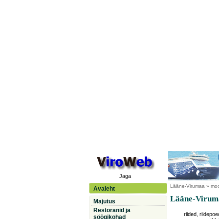
Jaga
Lääne-Virumaa
» moo
Avaleht
Lääne-Viruma
Majutus
Restoranid ja
riided, riidepoe
söögikohad