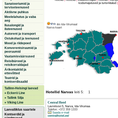
kodumajutused ja turismitalud
Sanatooriumid ja
terviseteenused
Aktiivne puhkus
Meelelahutus ja vaba
aeg
ilm Ida-Virumaal
Ilusalongid ja
Narva kaart
iluteenused
Autorent ja transport
Ostukohad ja teenused
Mood ja riidepoed
Konverentsiruumid ja
peoruumid
Vaatamisväärsused
Reisibürood ja
reisikorraldajad
Ärikontaktid ja
ettevõtted
Teatrid ja
kontserdisaalid
Tallinn-Helsingi laevad
Hotellid Narvas
leiti 5: 1
» Eckerö Line
» Tallink Silja
» Viking Line
Central Hotel
Lavretsovi 5
,
Narva
, Ida-Virumaa
Laevaliiklus saartele
Telefon: +372 359 1333
Saada e-mail
Kontserdid ja
centralhotel.ee/