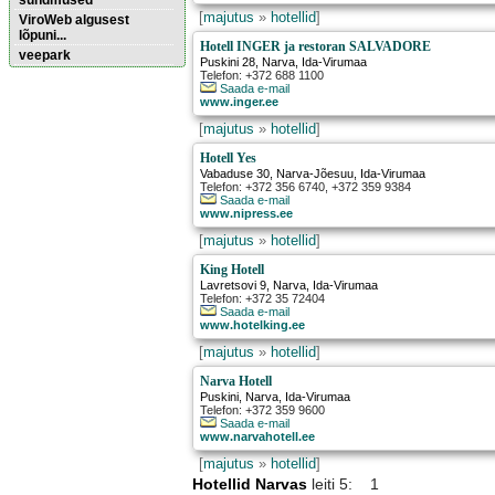
sündmused
[
majutus
»
hotellid
]
ViroWeb algusest
lõpuni...
Hotell INGER ja restoran SALVADORE
veepark
Puskini 28
,
Narva
, Ida-Virumaa
Telefon: +372 688 1100
Saada e-mail
www.inger.ee
Pärnu majoitus
huoneisto.eu
[
majutus
»
hotellid
]
Hotell Yes
Vabaduse 30
,
Narva-Jõesuu
, Ida-Virumaa
Telefon: +372 356 6740, +372 359 9384
Saada e-mail
www.nipress.ee
[
majutus
»
hotellid
]
King Hotell
Lavretsovi 9
,
Narva
, Ida-Virumaa
Telefon: +372 35 72404
Saada e-mail
www.hotelking.ee
[
majutus
»
hotellid
]
Narva Hotell
Puskini
,
Narva
, Ida-Virumaa
Telefon: +372 359 9600
Saada e-mail
www.narvahotell.ee
[
majutus
»
hotellid
]
Hotellid Narvas
leiti 5: 1