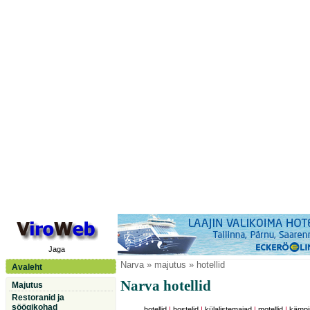
Jaga
Narva
» majutus » hotellid
Avaleht
Narva hotellid
Majutus
Restoranid ja
söögikohad
hotellid
|
hostelid
|
külalistemajad
|
motellid
|
kämpi