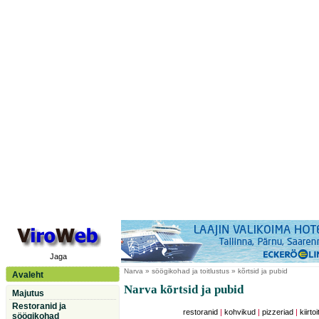
Jaga
Narva
» söögikohad ja toitlustus » kõrtsid ja pubid
Avaleht
Narva kõrtsid ja pubid
Majutus
Restoranid ja
restoranid
|
kohvikud
|
pizzeriad
|
kiirtoi
söögikohad