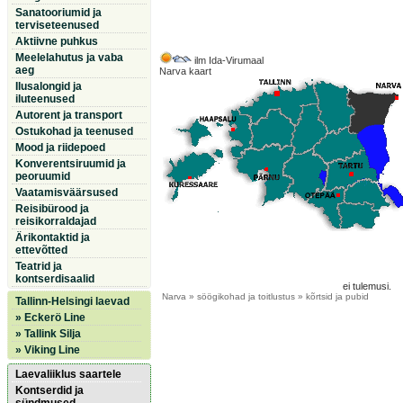
Sanatooriumid ja
terviseteenused
Aktiivne puhkus
Meelelahutus ja vaba
ilm Ida-Virumaal
aeg
Narva kaart
Ilusalongid ja
iluteenused
Autorent ja transport
Ostukohad ja teenused
Mood ja riidepoed
Konverentsiruumid ja
peoruumid
Vaatamisväärsused
Reisibürood ja
reisikorraldajad
Ärikontaktid ja
ettevõtted
Teatrid ja
kontserdisaalid
ei tulemusi.
Narva
» söögikohad ja toitlustus » kõrtsid ja pubid
Tallinn-Helsingi laevad
» Eckerö Line
» Tallink Silja
» Viking Line
Laevaliiklus saartele
Kontserdid ja