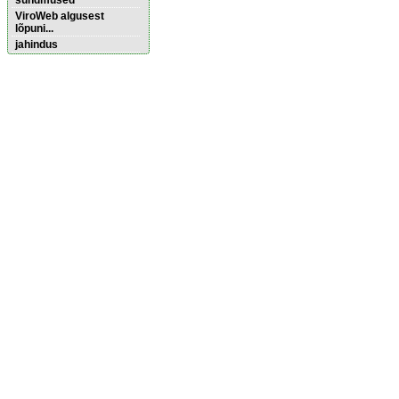
sündmused
ViroWeb algusest
lõpuni...
jahindus
Pärnu majoitus
huoneisto.eu