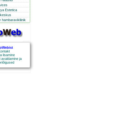
 ratastel
rvices
eya Estetica
ikeskus
 hambaravikliinik
roWebist
ontakt
a lisamine
 avaldamine ja
oriõigused