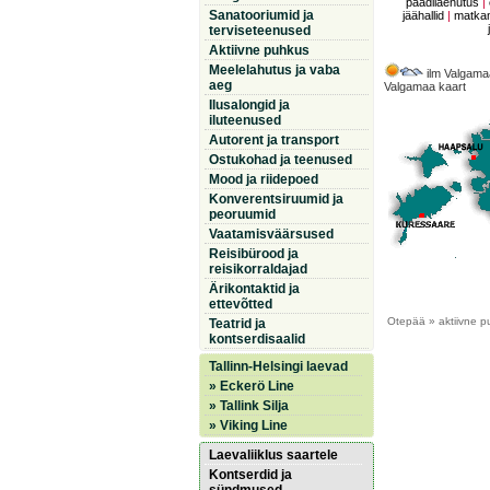
paadilaenutus
|
Sanatooriumid ja
jäähallid
|
matkam
terviseteenused
Aktiivne puhkus
Meelelahutus ja vaba
ilm Valgama
aeg
Valgamaa kaart
Ilusalongid ja
iluteenused
Autorent ja transport
Ostukohad ja teenused
Mood ja riidepoed
Konverentsiruumid ja
peoruumid
Vaatamisväärsused
Reisibürood ja
reisikorraldajad
Ärikontaktid ja
ettevõtted
Otepää
» aktiivne p
Teatrid ja
kontserdisaalid
Tallinn-Helsingi laevad
» Eckerö Line
» Tallink Silja
» Viking Line
Laevaliiklus saartele
Kontserdid ja