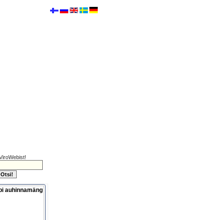
ViroWebist!