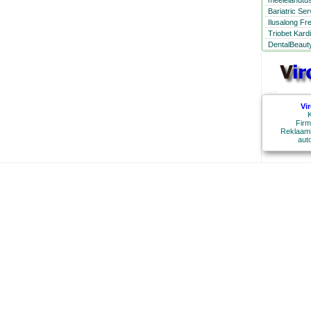
meelelahutus
Bariatric Se
Ilusalong Fr
Triobet Kard
DentalBeauty
Vi
K
Firm
Reklaami
aut