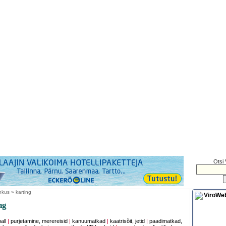
Otsi 
hkus » karting
ng
all
|
purjetamine, merereisid
|
kanuumatkad
|
kaatrisõit, jetid
|
paadimatkad,