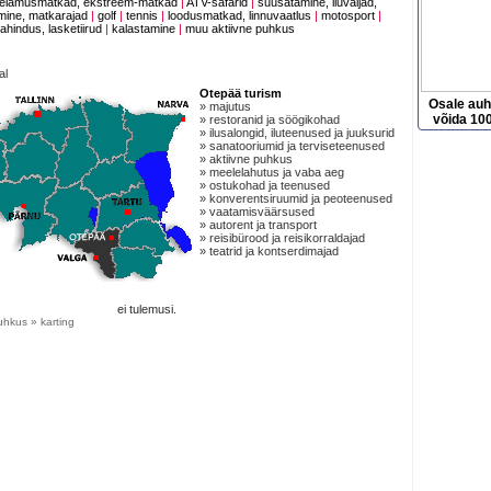
elamusmatkad, ekstreem-matkad
|
ATV-safarid
|
suusatamine, liuväljad,
ine, matkarajad
|
golf
|
tennis
|
loodusmatkad, linnuvaatlus
|
motosport
|
jahindus, lasketiirud
|
kalastamine
|
muu aktiivne puhkus
al
Otepää turism
Osale au
» majutus
võida 100
» restoranid ja söögikohad
» ilusalongid, iluteenused ja juuksurid
» sanatooriumid ja terviseteenused
» aktiivne puhkus
» meelelahutus ja vaba aeg
» ostukohad ja teenused
» konverentsiruumid ja peoteenused
» vaatamisväärsused
» autorent ja transport
» reisibürood ja reisikorraldajad
» teatrid ja kontserdimajad
ei tulemusi.
uhkus » karting