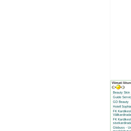
Viimati liitu
Beauty Skin
Guide Servic
GD Beauty
Hotell Sophi
FK Kardike
Välikardirad
FK Kardikes
sisekardirad
Globuss - U