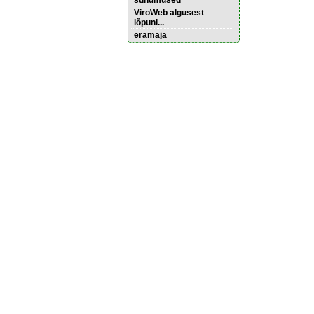
sündmused
ViroWeb algusest
lõpuni...
eramaja
Pärnu majoitus
huoneisto.eu