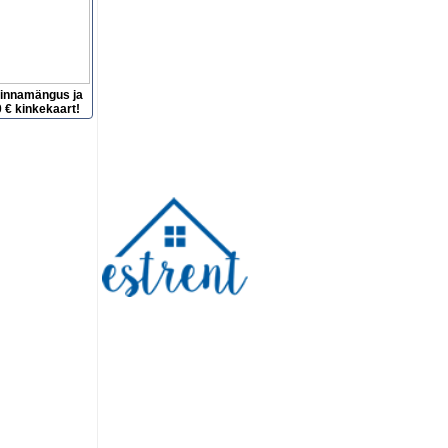
hinnamängus ja
 € kinkekaart!