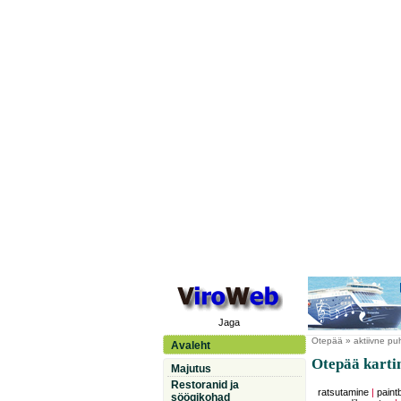
Jaga
Otepää
» aktiivne pu
Avaleht
Otepää karti
Majutus
Restoranid ja
ratsutamine
|
paintb
söögikohad