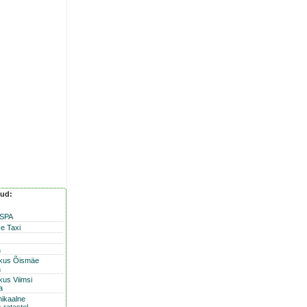
nud:
 SPA
e Taxi
a
skus Õismäe
a
kus Viimsi
a
nikaalne