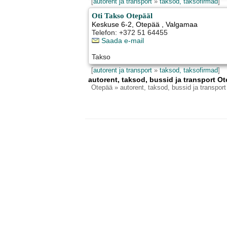
[
autorent ja transport
»
taksod, taksofirmad
]
Oti Takso Otepääl
Keskuse 6-2
,
Otepää
, Valgamaa
Telefon: +372 51 64455
Saada e-mail
Takso
[
autorent ja transport
»
taksod, taksofirmad
]
autorent, taksod, bussid ja transport Ot
Otepää
» autorent, taksod, bussid ja transport