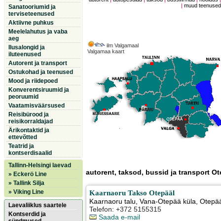
|
muud teenuse
Sanatooriumid ja
terviseteenused
Aktiivne puhkus
Meelelahutus ja vaba
aeg
ilm Valgamaal
Ilusalongid ja
Valgamaa kaart
iluteenused
Autorent ja transport
Ostukohad ja teenused
Mood ja riidepoed
Konverentsiruumid ja
peoruumid
Vaatamisväärsused
Reisibürood ja
reisikorraldajad
Ärikontaktid ja
ettevõtted
Teatrid ja
kontserdisaalid
Tallinn-Helsingi laevad
autorent, taksod, bussid ja transport Ot
» Eckerö Line
» Tallink Silja
» Viking Line
Kaarnaoru Takso Otepääl
Kaarnaoru talu, Vana-Otepää küla
,
Otepää
Laevaliiklus saartele
Telefon: +372 5155315
Kontserdid ja
Saada e-mail