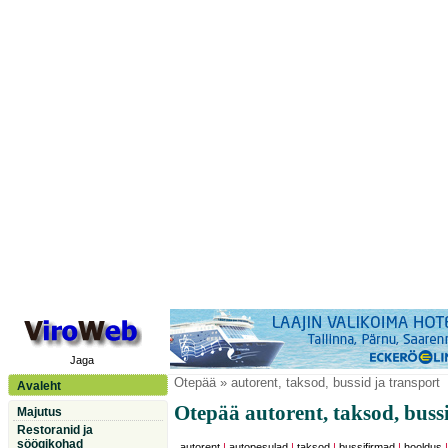
Jaga
Otepää
» autorent, taksod, bussid ja transport
Avaleht
Otepää autorent, taksod, buss
Majutus
Restoranid ja
söögikohad
autorent
|
autopesulad
|
taksod
|
bussifirmad
|
hooldus