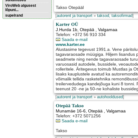
sündmused
ViroWeb algusest
Takso Otepääl
lõpuni...
supelrand
[
autorent ja transport
»
taksod, taksofirmad
]
Karter OÜ
J.Hurda 1b
,
Otepää
, Valgamaa
Pärnu majoitus
huoneisto.eu
Telefon: +372 56 910 334
Saada e-mail
www.karter.ee
Alustasime tegevust 1991.a. Vene päritol
tagavaraosade müügiga. Hiljem lisandus p
seadmete ning nende tagavaraosade turu
varuosasid autodele, bussidele, veoautode
rolleritele. Äritegevus toimub Mustlas ja 
lisaks kauplustele avatud ka autoremondit
võimalik tellida rasketehnika remondibuss
treilervedudega kandejõuga kuni 8 tonni. 
teenust 20 -ne ja 50-ne kohaliste busside
[
autorent ja transport
»
autohooldused
]
Otepää Takso
Munamäe 16-6
,
Otepää
, Valgamaa
Telefon: +372 5071256
Saada e-mail
Takso