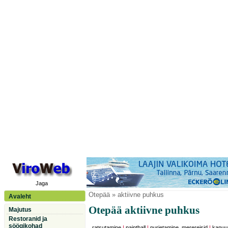
Jaga
Otepää
» aktiivne puhkus
Avaleht
Otepää aktiivne puhkus
Majutus
Restoranid ja
söögikohad
ratsutamine
|
paintball
|
purjetamine, merereisid
|
kanuu