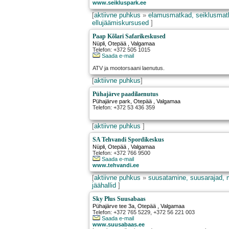
www.seikluspark.ee
[
aktiivne puhkus
»
elamusmatkad, seiklusmat
ellujäämiskursused
]
Paap Kõlari Safarikeskused
Nüpli
,
Otepää
, Valgamaa
Telefon: +372 505 1015
Saada e-mail
ATV ja mootorsaani laenutus.
[
aktiivne puhkus
]
Pühajärve paadilaenutus
Pühajärve park
,
Otepää
, Valgamaa
Telefon: +372 53 436 359
[
aktiivne puhkus
]
SA Tehvandi Spordikeskus
Nüpli
,
Otepää
, Valgamaa
Telefon: +372 766 9500
Saada e-mail
www.tehvandi.ee
[
aktiivne puhkus
»
suusatamine, suusarajad, 
jäähallid
]
Sky Plus Suusabaas
Pühajärve tee 3a
,
Otepää
, Valgamaa
Telefon: +372 765 5229, +372 56 221 003
Saada e-mail
www.suusabaas.ee