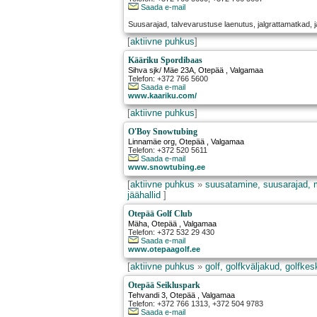
Saada e-mail
Suusarajad, talvevarustuse laenutus, jalgrattamatkad, 
[
aktiivne puhkus
]
Kääriku Spordibaas
Sihva sjk/ Mäe 23A
,
Otepää
, Valgamaa
Telefon: +372 766 5600
Saada e-mail
www.kaariku.com/
[
aktiivne puhkus
]
O'Boy Snowtubing
Linnamäe org
,
Otepää
, Valgamaa
Telefon: +372 520 5611
Saada e-mail
www.snowtubing.ee
[
aktiivne puhkus
»
suusatamine, suusarajad, 
jäähallid
]
Otepää Golf Club
Mäha
,
Otepää
, Valgamaa
Telefon: +372 532 29 430
Saada e-mail
www.otepaagolf.ee
[
aktiivne puhkus
»
golf, golfkväljakud, golfke
Otepää Seikluspark
Tehvandi 3
,
Otepää
, Valgamaa
Telefon: +372 766 1313, +372 504 9783
Saada e-mail