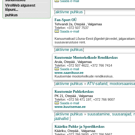
sündmused
Saada e-mail
ViroWeb algusest
lõpuni...
[
aktiivne puhkus
]
puhkus
Fan-Sport OÜ
Tehvandi 2a
,
Otepää
, Valgamaa
Telefon: +372 507 7537
Pärnu majoitus
Saada e-mail
huoneisto.eu
Kanuumatkad Lõuna-Eesti jõgedel-järvedel, jalgaratta
suusavarustuse rent.
[
aktiivne puhkus
]
Kuutsemäe Mootorkelkude Rendikeskus
Arula
,
Otepää
, Valgamaa
Telefon: +372 507 4622, +372 766 7414
Saada e-mail
www.saanikuur.ee
Kuutsemäe mootorkelkude rendikeskus.
[
aktiivne puhkus
»
ATV-safarid, mootorsaanisa
Kuutsemäe Puhkekeskus
PK 21
,
Otepää
, Valgamaa
Telefon: +372 56 471 197, +372 766 9007
Saada e-mail
www.kuutsemae.ee
[
aktiivne puhkus
»
suusatamine, suusarajad, 
jäähallid
]
Kääriku Puhke ja Spordikeskus
Kääriku
,
Otepää
, Valgamaa
Telefon: +372 766 5600, +372 766 5667