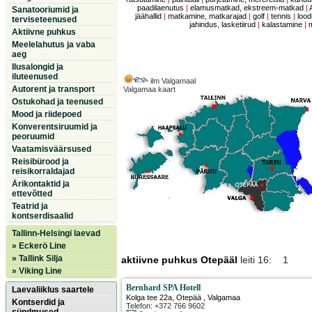
paadilaenutus
|
elamusmatkad, ekstreem-matkad
|
Sanatooriumid ja
jäähallid
|
matkamine, matkarajad
|
golf
|
tennis
|
lood
terviseteenused
jahindus, lasketiirud
|
kalastamine
|
Aktiivne puhkus
Meelelahutus ja vaba
aeg
Ilusalongid ja
iluteenused
ilm Valgamaal
Autorent ja transport
Valgamaa kaart
Ostukohad ja teenused
Mood ja riidepoed
Konverentsiruumid ja
peoruumid
Vaatamisväärsused
Reisibürood ja
reisikorraldajad
Ärikontaktid ja
ettevõtted
Teatrid ja
kontserdisaalid
Tallinn-Helsingi laevad
» Eckerö Line
» Tallink Silja
aktiivne puhkus Otepääl
leiti 16: 1
» Viking Line
Bernhard SPA Hotell
Laevaliiklus saartele
Kolga tee 22a
,
Otepää
, Valgamaa
Kontserdid ja
Telefon: +372 766 9602