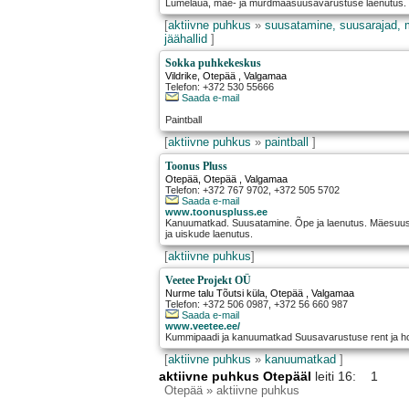
Lumelaua, mäe- ja murdmaasuusavarustuse laenutus.
[
aktiivne puhkus
»
suusatamine, suusarajad, 
jäähallid
]
Sokka puhkekeskus
Vildrike
,
Otepää
, Valgamaa
Telefon: +372 530 55666
Saada e-mail
Paintball
[
aktiivne puhkus
»
paintball
]
Toonus Pluss
Otepää
,
Otepää
, Valgamaa
Telefon: +372 767 9702, +372 505 5702
Saada e-mail
www.toonuspluss.ee
Kanuumatkad. Suusatamine. Õpe ja laenutus. Mäesu
ja uiskude laenutus.
[
aktiivne puhkus
]
Veetee Projekt OÜ
Nurme talu Tõutsi küla
,
Otepää
, Valgamaa
Telefon: +372 506 0987, +372 56 660 987
Saada e-mail
www.veetee.ee/
Kummipaadi ja kanuumatkad Suusavarustuse rent ja 
[
aktiivne puhkus
»
kanuumatkad
]
aktiivne puhkus Otepääl
leiti 16: 1
Otepää
» aktiivne puhkus