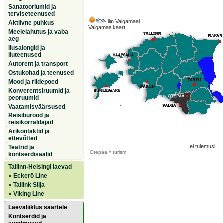
Sanatooriumid ja
terviseteenused
ilm Valgamaal
Aktiivne puhkus
Valgamaa kaart
Meelelahutus ja vaba
aeg
Ilusalongid ja
iluteenused
Autorent ja transport
Ostukohad ja teenused
Mood ja riidepoed
Konverentsiruumid ja
peoruumid
Vaatamisväärsused
Reisibürood ja
reisikorraldajad
Ärikontaktid ja
ettevõtted
ei tulemusi.
Teatrid ja
Otepää
» turism
kontserdisaalid
Tallinn-Helsingi laevad
» Eckerö Line
» Tallink Silja
» Viking Line
Laevaliiklus saartele
Kontserdid ja