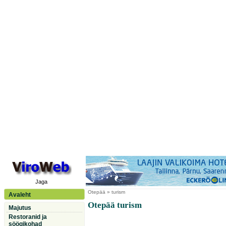
Jaga
Otepää
» turism
Avaleht
Otepää turism
Majutus
Restoranid ja
söögikohad