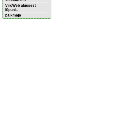
sündmused
ViroWeb algusest
lõpuni...
palkmaja
Pärnu majoitus
huoneisto.eu