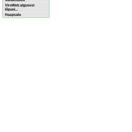
sündmused
ViroWeb algusest
lõpuni...
Haapsalu
Pärnu majoitus
huoneisto.eu