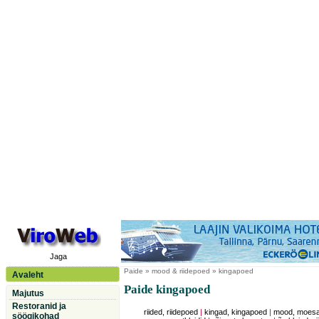
Jaga
Paide
» mood & riidepoed » kingapoed
Avaleht
Paide kingapoed
Majutus
Restoranid ja
riided, riidepoed
|
kingad, kingapoed
|
mood, moesal
söögikohad