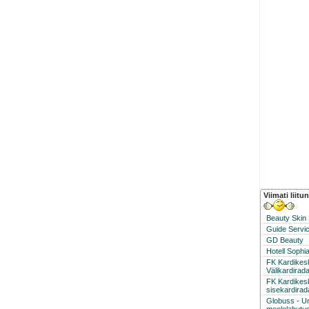
Viimati liitu
Beauty Skin
Guide Servic
GD Beauty
Hotell Sophi
FK Kardike
Välikardirad
FK Kardikes
sisekardirad
Globuss - U