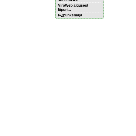
sündmused
ViroWeb algusest
lõpuni...
ï»¿puhkemaja
Pärnu majoitus
huoneisto.eu