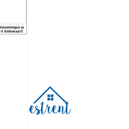
hinnamängus ja
 € kinkekaart!