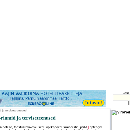
Otsi 
 ja terviseteenused
riumid ja terviseteenused
a hotellid, taastusravikeskused
|
optikapoed, silmaarstid, prillid
|
apteegid,