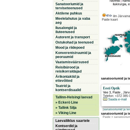
ravimid
|
hamb
Sanatooriumid ja
ilukirurgia, e
terviseteenused
Aktiivne puhkus
ilm Järvama
Meelelahutus ja vaba
Paide kaart
aeg
Ilusalongid ja
iluteenused
Autorent ja transport
Ostukohad ja teenused
Mood ja riidepoed
Konverentsiruumid ja
peoruumid
Vaatamisväärsused
Reisibürood ja
reisikorraldajad
Ärikontaktid ja
sanatooriumid ja t
ettevõtted
Teatrid ja
Eesti Optik
kontserdisaalid
Vee 3
,
Paide
, Jär
Telefon: +372 385 
Tallinn-Helsingi laevad
Saada e-mail
» Eckerö Line
» Tallink Silja
[
sanatooriumid ja te
» Viking Line
sanatooriumid ja t
Paide
» sanatoorium
Laevaliiklus saartele
Kontserdid ja