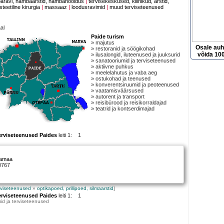
aravi, hambaarstid, hambahooldus
|
tervisekeskused, kliinikud, arstid,
steetiline kirurgia
|
massaaz
|
loodusravimid
|
muud terviseteenused
al
Paide turism
» majutus
Osale au
» restoranid ja söögikohad
võida 100
» ilusalongid, iluteenused ja juuksurid
» sanatooriumid ja terviseteenused
» aktiivne puhkus
» meelelahutus ja vaba aeg
» ostukohad ja teenused
» konverentsiruumid ja peoteenused
» vaatamisväärsused
» autorent ja transport
» reisibürood ja reisikorraldajad
» teatrid ja kontserdimajad
erviseteenused Paides
leiti 1: 1
vamaa
0767
rviseteenused
»
optikapoed, prillipoed, silmaarstid
]
erviseteenused Paides
leiti 1: 1
id ja terviseteenused