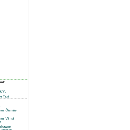
nud:
 SPA
e Taxi
a
skus Õismäe
a
kus Viimsi
a
nikaalne