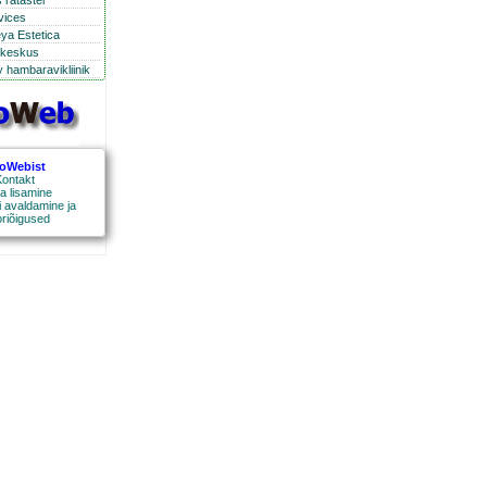
 ratastel
rvices
eya Estetica
ikeskus
 hambaravikliinik
roWebist
ontakt
a lisamine
 avaldamine ja
oriõigused