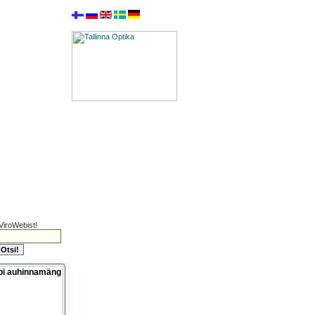
ViroWebist!