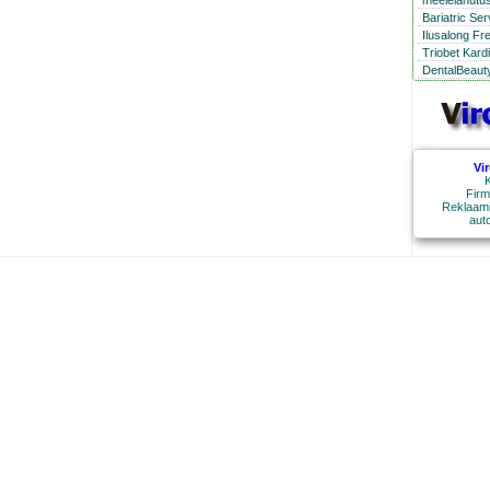
meelelahutus
Bariatric Se
Ilusalong Fr
Triobet Kard
DentalBeauty
Vi
K
Firm
Reklaami
aut