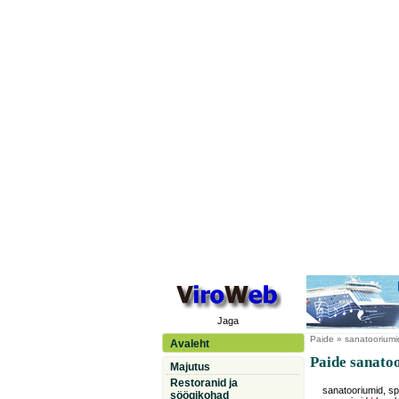
Jaga
Paide
» sanatooriumid
Avaleht
Paide sanatoo
Majutus
Restoranid ja
sanatooriumid, sp
söögikohad