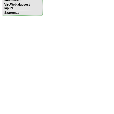
sündmused
ViroWeb algusest
lõpuni...
Saaremaa
Pärnu majoitus
huoneisto.eu