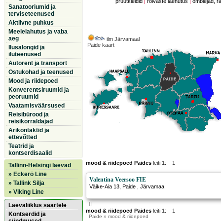
pruutkleidid
|
rõivaste laenutus
|
õmblejad, r
Sanatooriumid ja
terviseteenused
Aktiivne puhkus
Meelelahutus ja vaba
aeg
ilm Järvamaal
Paide kaart
Ilusalongid ja
iluteenused
Autorent ja transport
Ostukohad ja teenused
Mood ja riidepoed
Konverentsiruumid ja
peoruumid
Vaatamisväärsused
Reisibürood ja
reisikorraldajad
Ärikontaktid ja
ettevõtted
Teatrid ja
kontserdisaalid
mood & riidepoed Paides
leiti 1: 1
Tallinn-Helsingi laevad
» Eckerö Line
Valentina Veersoo FIE
» Tallink Silja
Väike-Aia 13
,
Paide
, Järvamaa
» Viking Line
[]
Laevaliiklus saartele
mood & riidepoed Paides
leiti 1: 1
Kontserdid ja
Paide
» mood & riidepoed