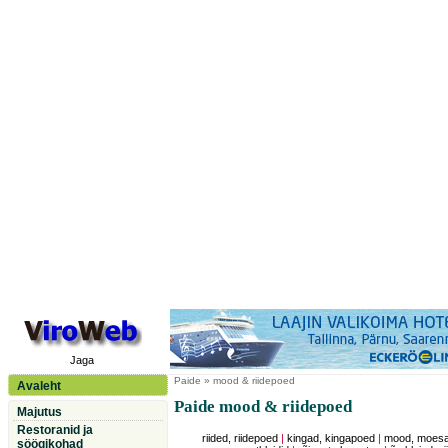
Jaga
Paide
» mood & riidepoed
Avaleht
Paide mood & riidepoed
Majutus
Restoranid ja
riided, riidepoed
|
kingad, kingapoed
|
mood, moesal
söögikohad