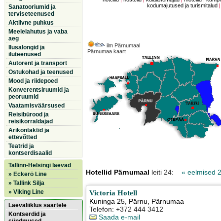
kodumajutused ja turismitalud
Sanatooriumid ja
terviseteenused
Aktiivne puhkus
Meelelahutus ja vaba
aeg
ilm Pärnumaal
Ilusalongid ja
Pärnumaa kaart
iluteenused
Autorent ja transport
Ostukohad ja teenused
Mood ja riidepoed
Konverentsiruumid ja
peoruumid
Vaatamisväärsused
Reisibürood ja
reisikorraldajad
Ärikontaktid ja
ettevõtted
Teatrid ja
kontserdisaalid
Tallinn-Helsingi laevad
Hotellid Pärnumaal
leiti 24:
« eelmised 
» Eckerö Line
» Tallink Silja
» Viking Line
Victoria Hotell
Kuninga 25
,
Pärnu
, Pärnumaa
Laevaliiklus saartele
Telefon: +372 444 3412
Kontserdid ja
Saada e-mail