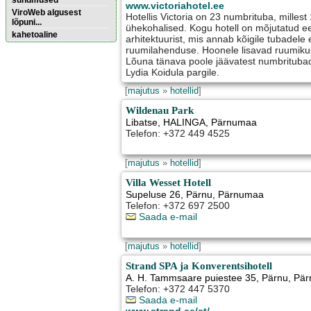
sündmused
www.victoriahotel.ee
ViroWeb algusest
Hotellis Victoria on 23 numbrituba, millest
lõpuni...
ühekohalised. Kogu hotell on mõjutatud ee
kahetoaline
arhitektuurist, mis annab kõigile tubadele
ruumilahenduse. Hoonele lisavad ruumikus
Lõuna tänava poole jäävatest numbrituba
Pärnu majoitus
Lydia Koidula pargile.
huoneisto.eu
[
majutus
»
hotellid
]
Wildenau Park
Libatse
,
HALINGA
, Pärnumaa
Telefon: +372 449 4525
[
majutus
»
hotellid
]
Villa Wesset Hotell
Supeluse 26
,
Pärnu
, Pärnumaa
Telefon: +372 697 2500
Saada e-mail
[
majutus
»
hotellid
]
Strand SPA ja Konverentsihotell
A. H. Tammsaare puiestee 35
,
Pärnu
, Pä
Telefon: +372 447 5370
Saada e-mail