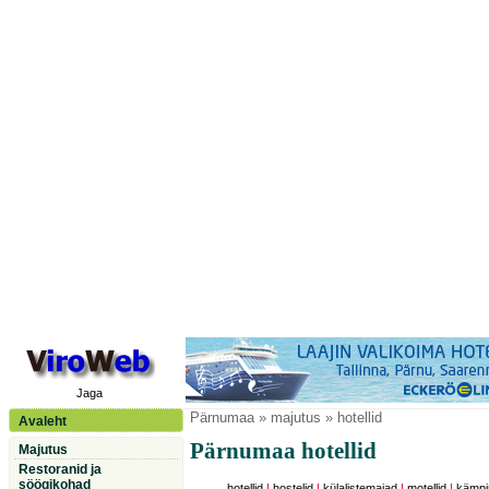
Jaga
Pärnumaa
» majutus » hotellid
Avaleht
Pärnumaa hotellid
Majutus
Restoranid ja
söögikohad
hotellid
|
hostelid
|
külalistemajad
|
motellid
|
kämpi