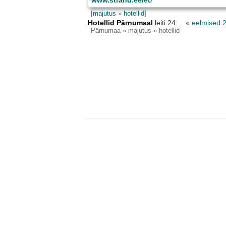
www.strand.ee/et/
[
majutus
»
hotellid
]
Hotellid Pärnumaal
leiti 24:
« eelmised 
Pärnumaa
» majutus » hotellid