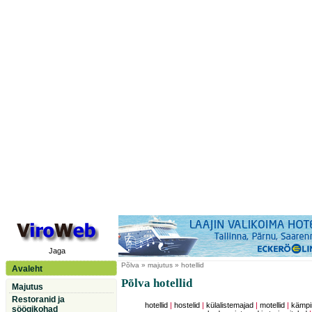
Jaga
Põlva
» majutus » hotellid
Avaleht
Põlva hotellid
Majutus
Restoranid ja
hotellid
|
hostelid
|
külalistemajad
|
motellid
|
kämpi
söögikohad