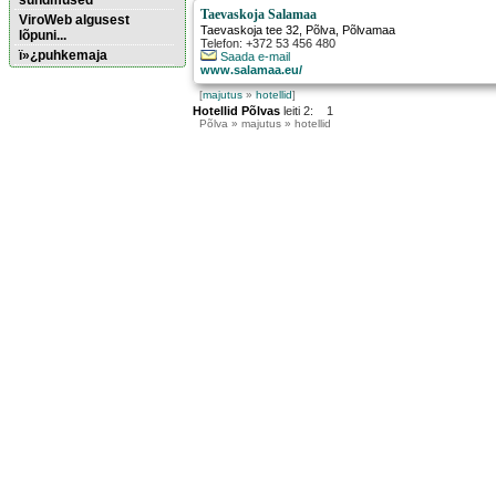
sündmused
Taevaskoja Salamaa
ViroWeb algusest
Taevaskoja tee 32
,
Põlva
, Põlvamaa
lõpuni...
Telefon: +372 53 456 480
ï»¿puhkemaja
Saada e-mail
www.salamaa.eu/
[
majutus
»
hotellid
]
Pärnu majoitus
Hotellid Põlvas
leiti 2: 1
huoneisto.eu
Põlva
» majutus » hotellid