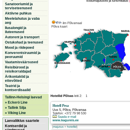
kodumajutused ja turismitalud
Sanatooriumid ja
terviseteenused
Aktiivne puhkus
Meelelahutus ja vaba
aeg
ilm Põlvamaal
Põlva kaart
Ilusalongid ja
iluteenused
Autorent ja transport
Ostukohad ja teenused
Mood ja riidepoed
Konverentsiruumid ja
peoruumid
Vaatamisväärsused
Reisibürood ja
reisikorraldajad
Ärikontaktid ja
ettevõtted
Teatrid ja
kontserdisaalid
Hotellid Põlvas
leiti 2: 1
Tallinn-Helsingi laevad
» Eckerö Line
Hotell Pesa
» Tallink Silja
Uus 5
,
Põlva
, Põlvamaa
» Viking Line
Telefon: +372 79 98 530
Saada e-mail
www.kagureis.ee
Laevaliiklus saartele
Kontserdid ja
[
majutus
»
hotellid
]