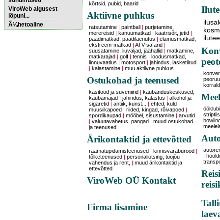
sündmused
kõrtsid, pubid, baarid
Ilut
ViroWeb algusest
Aktiivne puhkus
lõpuni...
ilusa
Ã¼hetoaline
ratsutamine
|
paintball
|
purjetamine,
kosme
merereisid
|
kanuumatkad
|
kaatrisõit, jetid
|
ilute
paadimatkad, paadilaenutus
|
elamusmatkad,
ekstreem-matkad
|
ATV-safarid
|
Pärnu majoitus
Konv
suusatamine, liuväljad, jäähallid
|
matkamine,
huoneisto.eu
matkarajad
|
golf
|
tennis
|
loodusmatkad,
peot
linnuvaatlus
|
motosport
|
jahindus, lasketiirud
|
kalastamine
|
muu aktiivne puhkus
konver
Ostukohad ja teenused
peoruu
korral
käsitööd ja suveniirid
|
kaubanduskeskused,
Meel
kaubamajad
|
jahindus, kalastus
|
alkohol ja
sigaretid
|
antiik, kunst...
|
ehted, kuld
|
ööklubi
muusiikapoed
|
riided, kingad, rõivapoed
|
striptii
spordikaupad
|
mööbel, sisustamine
|
arvutid
bowling
|
valuutavahetus, pangad
|
muud ostukohad
meelel
ja teenused
Auto
Ärikontaktid ja ettevõtted
autore
raamatupidamisteenused
|
kinnisvarabürood
|
|
hoold
tõlketeenused
|
personaliotsing, tööjõu
transp
vahendus ja rent,
|
muud ärikontaktid ja
ettevõtted
Reis
ViroWeb OÜ Kontakt
reis
Tall
Firma lisamine
laev