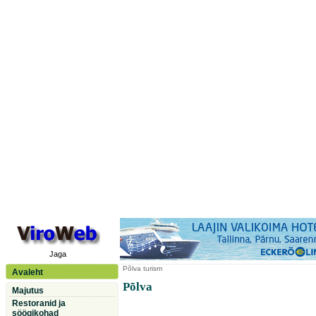
Jaga
Põlva
turism
Avaleht
Põlva
Majutus
Restoranid ja
söögikohad