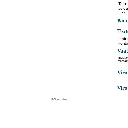
Tallin
sõidu
Line,
Kont
Teat
teatr
kont
Vaat
muuse
vaata
Viro
Vir
Põlva
turism