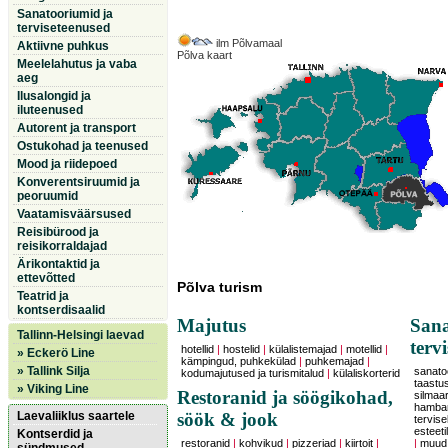
Sanatooriumid ja
terviseteenused
ilm Põlvamaal
Aktiivne puhkus
Põlva kaart
Meelelahutus ja vaba
aeg
Ilusalongid ja
iluteenused
Autorent ja transport
Ostukohad ja teenused
Mood ja riidepoed
Konverentsiruumid ja
peoruumid
Vaatamisväärsused
Reisibürood ja
reisikorraldajad
Ärikontaktid ja
ettevõtted
Põlva turism
Teatrid ja
kontserdisaalid
Majutus
Sana
Tallinn-Helsingi laevad
terv
hotellid
|
hostelid
|
külalistemajad
|
motellid
|
» Eckerö Line
kämpingud, puhkekülad
|
puhkemajad
|
» Tallink Silja
sanatoo
kodumajutused ja turismitalud
|
külaliskorterid
taastu
» Viking Line
Restoranid ja söögikohad,
silmaars
hambar
Laevaliiklus saartele
söök & jook
tervise
esteeti
Kontserdid ja
restoranid
|
kohvikud
|
pizzeriad
|
kiirtoit
|
|
muud 