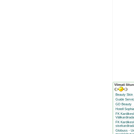
Viimati liitu
Beauty Skin
Guide Servic
GD Beauty
Hotell Sophi
FK Kardike
Välikardirad
FK Kardikes
sisekardirad
Globuss - U