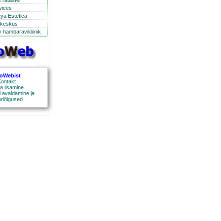
 ratastel
rvices
eya Estetica
ikeskus
 hambaravikliinik
roWebist
ontakt
a lisamine
 avaldamine ja
oriõigused