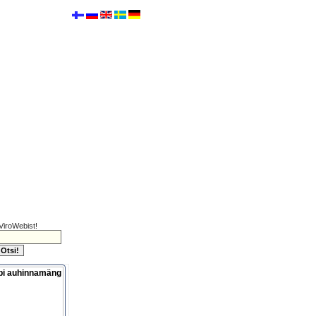
ViroWebist!