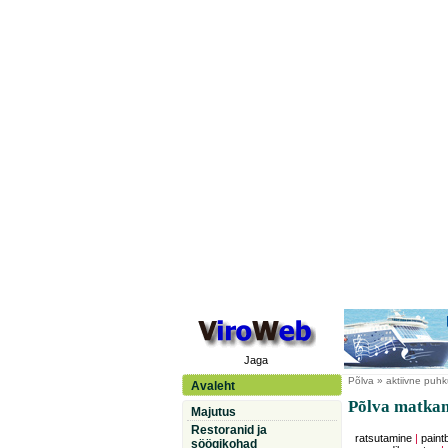
Jaga
Põlva
» aktiivne puh
Avaleht
Põlva matka
Majutus
Restoranid ja
ratsutamine
|
paintb
söögikohad