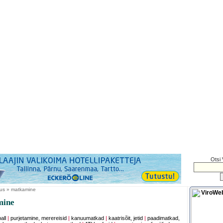
Otsi 
kus » matkamine
mine
all
|
purjetamine, merereisid
|
kanuumatkad
|
kaatrisõit, jetid
|
paadimatkad,