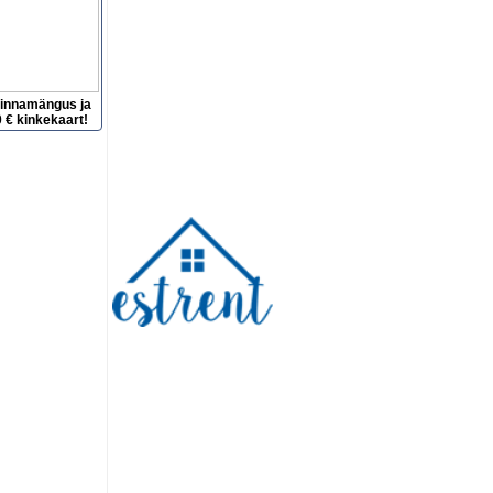
hinnamängus ja
 € kinkekaart!