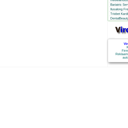
meelelahutus
Bariatric Se
Ilusalong Fr
Triobet Kard
DentalBeauty
Vi
K
Firm
Reklaami
aut