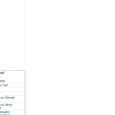
nud:
 SPA
e Taxi
a
skus Õismäe
a
kus Viimsi
a
nikaalne