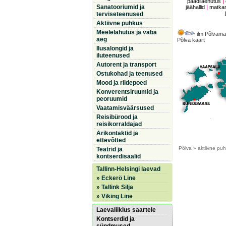
paadilaenutus
|
Sanatooriumid ja
jäähallid
|
matkam
terviseteenused
Aktiivne puhkus
Meelelahutus ja vaba
ilm Põlvama
aeg
Põlva kaart
Ilusalongid ja
iluteenused
Autorent ja transport
Ostukohad ja teenused
Mood ja riidepoed
Konverentsiruumid ja
peoruumid
Vaatamisväärsused
Reisibürood ja
reisikorraldajad
Ärikontaktid ja
ettevõtted
Põlva
» aktiivne pu
Teatrid ja
kontserdisaalid
Tallinn-Helsingi laevad
» Eckerö Line
» Tallink Silja
» Viking Line
Laevaliiklus saartele
Kontserdid ja