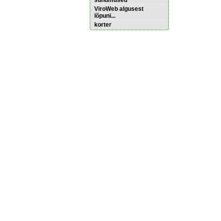
sündmused
ViroWeb algusest
lõpuni...
korter
Pärnu majoitus
huoneisto.eu