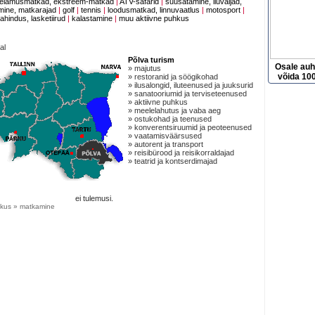
elamusmatkad, ekstreem-matkad
|
ATV-safarid
|
suusatamine, liuväljad,
ine, matkarajad
|
golf
|
tennis
|
loodusmatkad, linnuvaatlus
|
motosport
|
jahindus, lasketiirud
|
kalastamine
|
muu aktiivne puhkus
al
Põlva turism
Osale au
» majutus
võida 100
» restoranid ja söögikohad
» ilusalongid, iluteenused ja juuksurid
» sanatooriumid ja terviseteenused
» aktiivne puhkus
» meelelahutus ja vaba aeg
» ostukohad ja teenused
» konverentsiruumid ja peoteenused
» vaatamisväärsused
» autorent ja transport
» reisibürood ja reisikorraldajad
» teatrid ja kontserdimajad
ei tulemusi.
hkus » matkamine