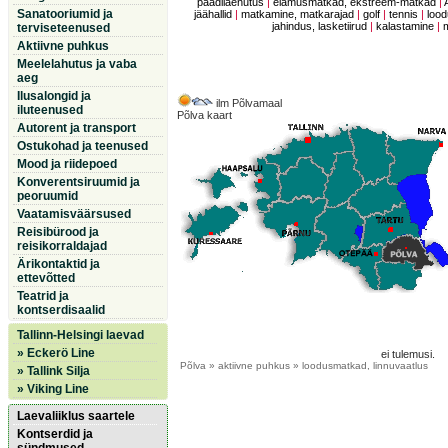
paadilaenutus
|
elamusmatkad, ekstreem-matkad
|
Sanatooriumid ja
jäähallid
|
matkamine, matkarajad
|
golf
|
tennis
|
lood
jahindus, lasketiirud
|
kalastamine
|
terviseteenused
Aktiivne puhkus
Meelelahutus ja vaba
aeg
Ilusalongid ja
ilm Põlvamaal
iluteenused
Põlva kaart
Autorent ja transport
Ostukohad ja teenused
Mood ja riidepoed
Konverentsiruumid ja
peoruumid
Vaatamisväärsused
Reisibürood ja
reisikorraldajad
Ärikontaktid ja
ettevõtted
Teatrid ja
kontserdisaalid
Tallinn-Helsingi laevad
» Eckerö Line
ei tulemusi.
Põlva
» aktiivne puhkus » loodusmatkad, linnuvaatlus
» Tallink Silja
» Viking Line
Laevaliiklus saartele
Kontserdid ja