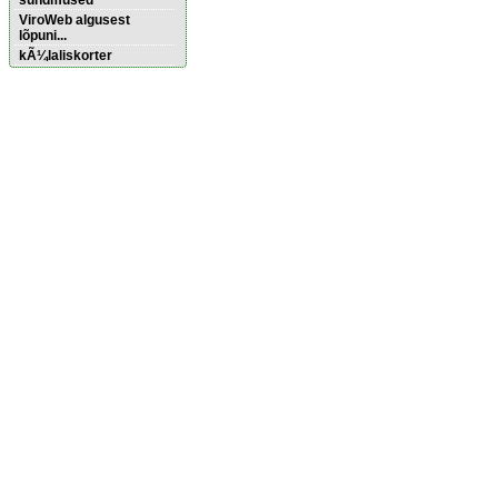
sündmused
ViroWeb algusest
lõpuni...
kÃ¼laliskorter
Pärnu majoitus
huoneisto.eu