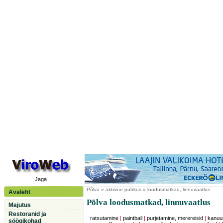
Jaga
Põlva
» aktiivne puhkus » loodusmatkad, linnuvaatlus
Avaleht
Põlva loodusmatkad, linnuvaatlus
Majutus
Restoranid ja
ratsutamine
|
paintball
|
purjetamine, merereisid
|
kanuu
söögikohad