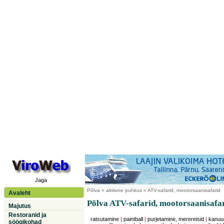
Jaga
Põlva
» aktiivne puhkus » ATV-safarid, mootorsaanisafarid
Avaleht
Põlva ATV-safarid, mootorsaanisafa
Majutus
Restoranid ja
ratsutamine
|
paintball
|
purjetamine, merereisid
|
kanuu
söögikohad