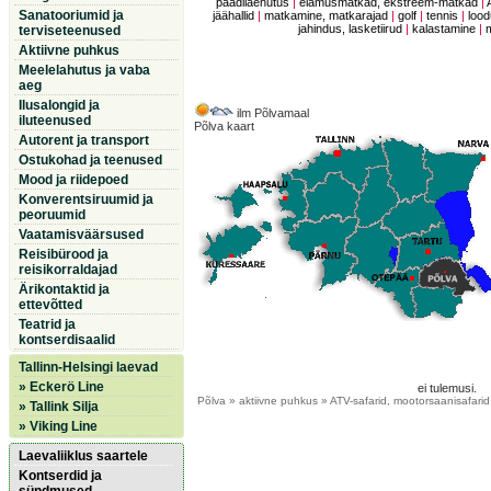
paadilaenutus
|
elamusmatkad, ekstreem-matkad
|
Sanatooriumid ja
jäähallid
|
matkamine, matkarajad
|
golf
|
tennis
|
lood
jahindus, lasketiirud
|
kalastamine
|
terviseteenused
Aktiivne puhkus
Meelelahutus ja vaba
aeg
Ilusalongid ja
ilm Põlvamaal
iluteenused
Põlva kaart
Autorent ja transport
Ostukohad ja teenused
Mood ja riidepoed
Konverentsiruumid ja
peoruumid
Vaatamisväärsused
Reisibürood ja
reisikorraldajad
Ärikontaktid ja
ettevõtted
Teatrid ja
kontserdisaalid
Tallinn-Helsingi laevad
» Eckerö Line
ei tulemusi.
Põlva
» aktiivne puhkus » ATV-safarid, mootorsaanisafarid
» Tallink Silja
» Viking Line
Laevaliiklus saartele
Kontserdid ja