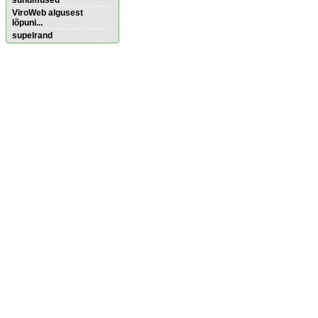
sündmused
ViroWeb algusest
lõpuni...
supelrand
Pärnu majoitus
huoneisto.eu