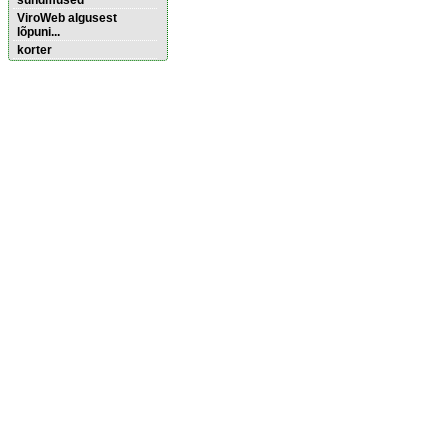
sündmused
ViroWeb algusest
lõpuni...
korter
Pärnu majoitus
huoneisto.eu