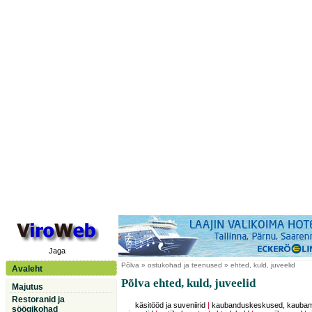
Jaga
Põlva
» ostukohad ja teenused » ehted, kuld, juveelid
Avaleht
Põlva ehted, kuld, juveelid
Majutus
Restoranid ja
käsitööd ja suveniirid
|
kaubanduskeskused, kauba
söögikohad