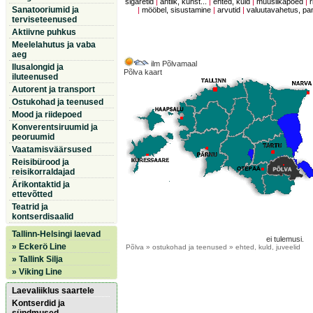
sigaretid
|
antiik, kunst...
|
ehted, kuld
|
muusiikapoed
|
r
Sanatooriumid ja
|
mööbel, sisustamine
|
arvutid
|
valuutavahetus, p
terviseteenused
Aktiivne puhkus
Meelelahutus ja vaba
aeg
ilm Põlvamaal
Ilusalongid ja
Põlva kaart
iluteenused
Autorent ja transport
Ostukohad ja teenused
Mood ja riidepoed
Konverentsiruumid ja
peoruumid
Vaatamisväärsused
Reisibürood ja
reisikorraldajad
Ärikontaktid ja
ettevõtted
Teatrid ja
kontserdisaalid
Tallinn-Helsingi laevad
ei tulemusi.
» Eckerö Line
Põlva
» ostukohad ja teenused » ehted, kuld, juveelid
» Tallink Silja
» Viking Line
Laevaliiklus saartele
Kontserdid ja