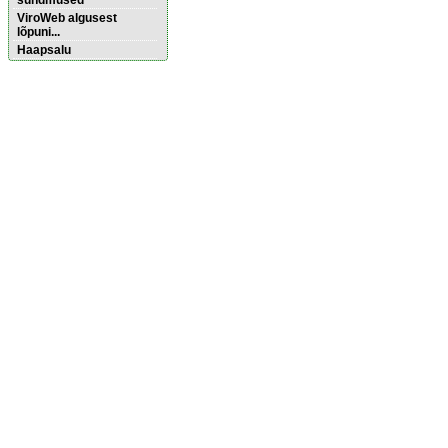
sündmused
ViroWeb algusest
lõpuni...
Haapsalu
Pärnu majoitus
huoneisto.eu