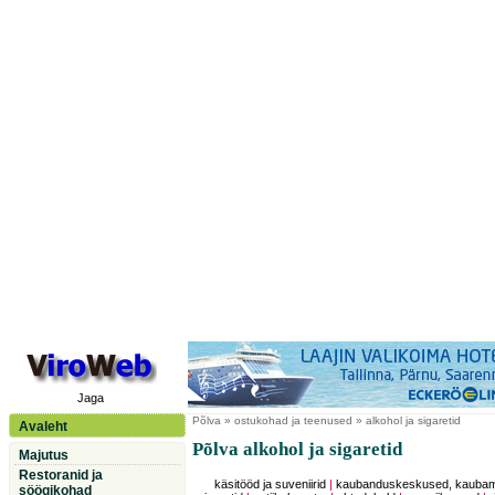
Jaga
Põlva
» ostukohad ja teenused » alkohol ja sigaretid
Avaleht
Põlva alkohol ja sigaretid
Majutus
Restoranid ja
käsitööd ja suveniirid
|
kaubanduskeskused, kauba
söögikohad