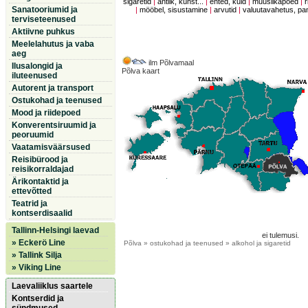
sigaretid
|
antiik, kunst...
|
ehted, kuld
|
muusiikapoed
|
r
Sanatooriumid ja
|
mööbel, sisustamine
|
arvutid
|
valuutavahetus, p
terviseteenused
Aktiivne puhkus
Meelelahutus ja vaba
aeg
ilm Põlvamaal
Ilusalongid ja
Põlva kaart
iluteenused
Autorent ja transport
Ostukohad ja teenused
Mood ja riidepoed
Konverentsiruumid ja
peoruumid
Vaatamisväärsused
Reisibürood ja
reisikorraldajad
Ärikontaktid ja
ettevõtted
Teatrid ja
kontserdisaalid
Tallinn-Helsingi laevad
ei tulemusi.
» Eckerö Line
Põlva
» ostukohad ja teenused » alkohol ja sigaretid
» Tallink Silja
» Viking Line
Laevaliiklus saartele
Kontserdid ja