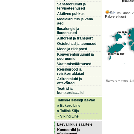
pruutkle
Sanatooriumid ja
terviseteenused
ilm Lääne-V
Aktiivne puhkus
Rakvere kaart
Meelelahutus ja vaba
aeg
Ilusalongid ja
iluteenused
Autorent ja transport
Ostukohad ja teenused
Mood ja riidepoed
Konverentsiruumid ja
peoruumid
Vaatamisväärsused
Reisibürood ja
reisikorraldajad
Ärikontaktid ja
Rakvere
» mood & ri
ettevõtted
Teatrid ja
kontserdisaalid
Tallinn-Helsingi laevad
» Eckerö Line
» Tallink Silja
» Viking Line
Laevaliiklus saartele
Kontserdid ja