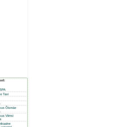
nud:
 SPA
e Taxi
a
skus Õismäe
a
kus Viimsi
a
nikaalne