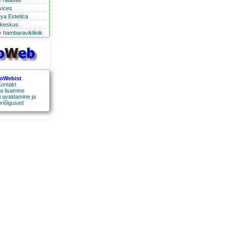
 ratastel
rvices
eya Estetica
ikeskus
 hambaravikliinik
roWebist
ontakt
a lisamine
 avaldamine ja
oriõigused