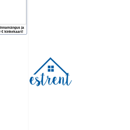
hinnamängus ja
 € kinkekaart!