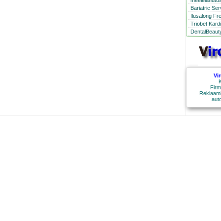
meelelahutus
Bariatric Se
Ilusalong Fr
Triobet Kard
DentalBeauty
Vi
K
Firm
Reklaami
aut