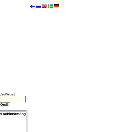
ViroWebist!