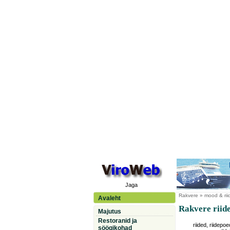
Jaga
Rakvere
» mood & rii
Avaleht
Rakvere riide
Majutus
Restoranid ja
riided, riidepoe
söögikohad