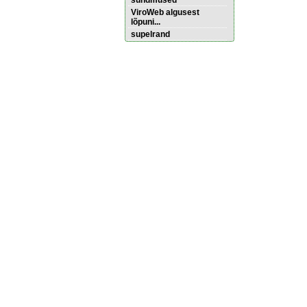
sündmused
ViroWeb algusest
lõpuni...
supelrand
Pärnu majoitus
huoneisto.eu