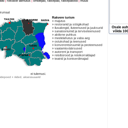
idid
|
rõivaste laenutus
|
õmblejad, rätsepad, rätsepatööd
|
muud
irumaal
Rakvere turism
» majutus
» restoranid ja söögikohad
Osale au
» ilusalongid, iluteenused ja juuksurid
võida 100
» sanatooriumid ja terviseteenused
» aktiivne puhkus
» meelelahutus ja vaba aeg
» ostukohad ja teenused
» konverentsiruumid ja peoteenused
» vaatamisväärsused
» autorent ja transport
» reisibürood ja reisikorraldajad
» teatrid ja kontserdimajad
ei tulemusi.
idepoed » riided, aksessuaarid