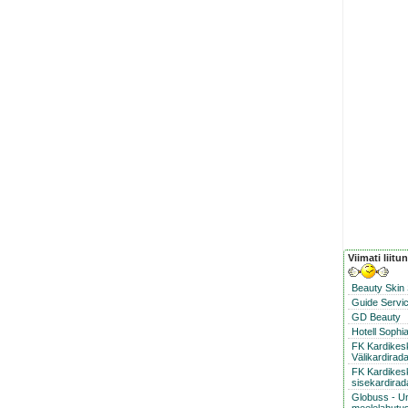
Viimati liitu
Beauty Skin
Guide Servic
GD Beauty
Hotell Sophi
FK Kardike
Välikardirad
FK Kardikes
sisekardirad
Globuss - U