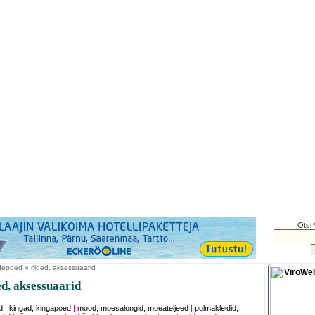
Otsi 
depoed » riided, aksessuaarid
d, aksessuaarid
d
|
kingad, kingapoed
|
mood, moesalongid, moeateljeed
|
pulmakleidid,