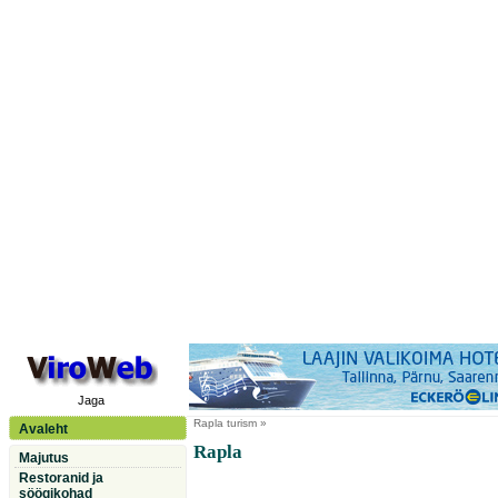
Jaga
Rapla
turism »
Avaleht
Rapla
Majutus
Restoranid ja
söögikohad