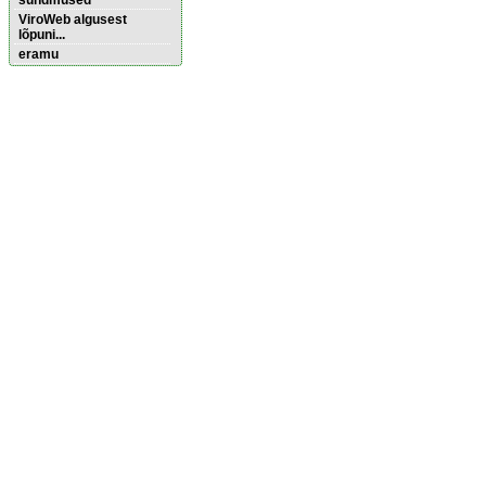
sündmused
ViroWeb algusest
lõpuni...
eramu
Pärnu majoitus
huoneisto.eu