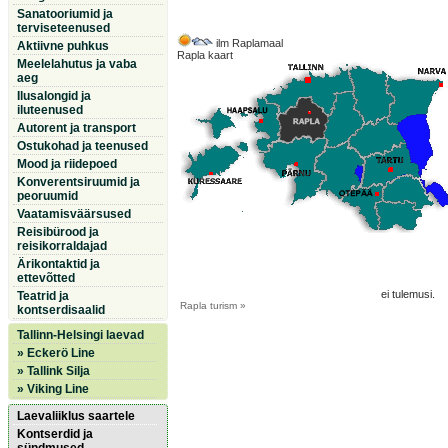
Sanatooriumid ja
terviseteenused
ilm Raplamaal
Aktiivne puhkus
Rapla kaart
Meelelahutus ja vaba
aeg
Ilusalongid ja
iluteenused
Autorent ja transport
Ostukohad ja teenused
Mood ja riidepoed
Konverentsiruumid ja
peoruumid
Vaatamisväärsused
Reisibürood ja
reisikorraldajad
Ärikontaktid ja
ettevõtted
ei tulemusi.
Teatrid ja
Rapla
turism »
kontserdisaalid
Tallinn-Helsingi laevad
» Eckerö Line
» Tallink Silja
» Viking Line
Laevaliiklus saartele
Kontserdid ja