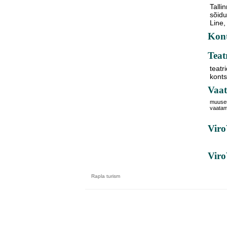
Tallin
sõidu
Line,
Kont
Teat
teatr
kont
Vaat
muuse
vaata
Viro
Vir
Rapla
turism