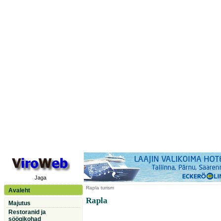
Jaga
Rapla
turism
Avaleht
Rapla
Majutus
Restoranid ja
söögikohad