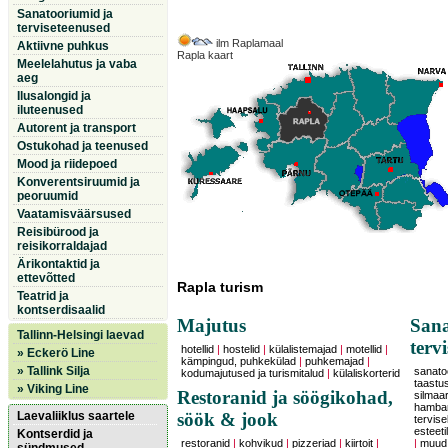
Sanatooriumid ja
terviseteenused
ilm Raplamaal
Aktiivne puhkus
Rapla kaart
Meelelahutus ja vaba
aeg
Ilusalongid ja
iluteenused
Autorent ja transport
Ostukohad ja teenused
Mood ja riidepoed
Konverentsiruumid ja
peoruumid
Vaatamisväärsused
Reisibürood ja
reisikorraldajad
Ärikontaktid ja
ettevõtted
Rapla turism
Teatrid ja
kontserdisaalid
Majutus
Sana
Tallinn-Helsingi laevad
terv
hotellid
|
hostelid
|
külalistemajad
|
motellid
|
» Eckerö Line
kämpingud, puhkekülad
|
puhkemajad
|
» Tallink Silja
sanatoo
kodumajutused ja turismitalud
|
külaliskorterid
taastu
» Viking Line
Restoranid ja söögikohad,
silmaars
hambar
Laevaliiklus saartele
söök & jook
tervise
esteeti
Kontserdid ja
restoranid
|
kohvikud
|
pizzeriad
|
kiirtoit
|
|
muud 