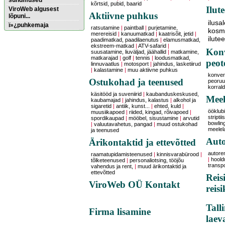
sündmused
kõrtsid, pubid, baarid
Ilut
ViroWeb algusest
Aktiivne puhkus
lõpuni...
ilusa
ï»¿puhkemaja
ratsutamine
|
paintball
|
purjetamine,
kosme
merereisid
|
kanuumatkad
|
kaatrisõit, jetid
|
ilute
paadimatkad, paadilaenutus
|
elamusmatkad,
ekstreem-matkad
|
ATV-safarid
|
Pärnu majoitus
Konv
suusatamine, liuväljad, jäähallid
|
matkamine,
huoneisto.eu
matkarajad
|
golf
|
tennis
|
loodusmatkad,
peot
linnuvaatlus
|
motosport
|
jahindus, lasketiirud
|
kalastamine
|
muu aktiivne puhkus
konver
Ostukohad ja teenused
peoruu
korral
käsitööd ja suveniirid
|
kaubanduskeskused,
Meel
kaubamajad
|
jahindus, kalastus
|
alkohol ja
sigaretid
|
antiik, kunst...
|
ehted, kuld
|
ööklubi
muusiikapoed
|
riided, kingad, rõivapoed
|
striptii
spordikaupad
|
mööbel, sisustamine
|
arvutid
bowling
|
valuutavahetus, pangad
|
muud ostukohad
meelel
ja teenused
Auto
Ärikontaktid ja ettevõtted
autore
raamatupidamisteenused
|
kinnisvarabürood
|
|
hoold
tõlketeenused
|
personaliotsing, tööjõu
transp
vahendus ja rent,
|
muud ärikontaktid ja
ettevõtted
Reis
ViroWeb OÜ Kontakt
reis
Tall
Firma lisamine
laev