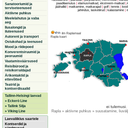
paadilaenutus
|
elamusmatkad, ekstreem-matkad
|
Sanatooriumid ja
jäähallid
|
matkamine, matkarajad
|
golf
|
tennis
|
lood
terviseteenused
jahindus, lasketiirud
|
kalastamine
|
Aktiivne puhkus
Meelelahutus ja vaba
aeg
Ilusalongid ja
iluteenused
ilm Raplamaal
Autorent ja transport
Rapla kaart
Ostukohad ja teenused
Mood ja riidepoed
Konverentsiruumid ja
peoruumid
Vaatamisväärsused
Reisibürood ja
reisikorraldajad
Ärikontaktid ja
ettevõtted
Teatrid ja
kontserdisaalid
Tallinn-Helsingi laevad
» Eckerö Line
» Tallink Silja
ei tulemusi.
Rapla
» aktiivne puhkus » suusatamine, liuvälj
» Viking Line
Laevaliiklus saartele
Kontserdid ja