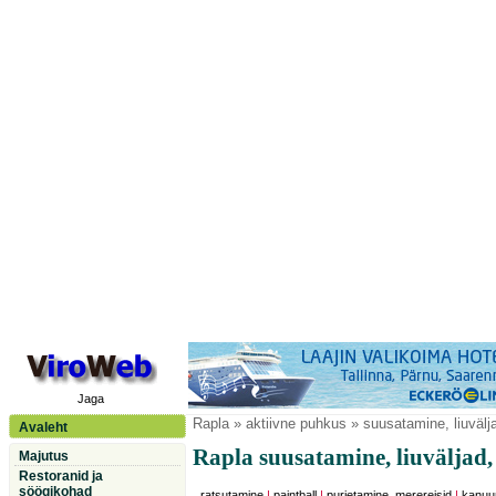
Jaga
Rapla
» aktiivne puhkus » suusatamine, liuvälja
Avaleht
Rapla suusatamine, liuväljad,
Majutus
Restoranid ja
söögikohad
ratsutamine
|
paintball
|
purjetamine, merereisid
|
kanuu