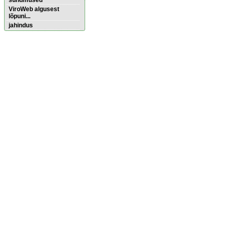
sündmused
ViroWeb algusest
lõpuni...
jahindus
Pärnu majoitus
huoneisto.eu