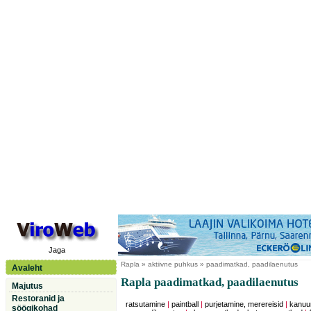
Jaga
Rapla
» aktiivne puhkus » paadimatkad, paadilaenutus
Avaleht
Rapla paadimatkad, paadilaenutus
Majutus
Restoranid ja
ratsutamine
|
paintball
|
purjetamine, merereisid
|
kanuu
söögikohad