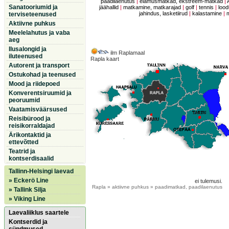
paadilaenutus
|
elamusmatkad, ekstreem-matkad
|
Sanatooriumid ja
jäähallid
|
matkamine, matkarajad
|
golf
|
tennis
|
lood
jahindus, lasketiirud
|
kalastamine
|
terviseteenused
Aktiivne puhkus
Meelelahutus ja vaba
aeg
Ilusalongid ja
ilm Raplamaal
iluteenused
Rapla kaart
Autorent ja transport
Ostukohad ja teenused
Mood ja riidepoed
Konverentsiruumid ja
peoruumid
Vaatamisväärsused
Reisibürood ja
reisikorraldajad
Ärikontaktid ja
ettevõtted
Teatrid ja
kontserdisaalid
Tallinn-Helsingi laevad
» Eckerö Line
ei tulemusi.
Rapla
» aktiivne puhkus » paadimatkad, paadilaenutus
» Tallink Silja
» Viking Line
Laevaliiklus saartele
Kontserdid ja