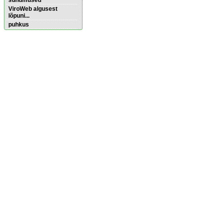
sündmused
ViroWeb algusest
lõpuni...
puhkus
Pärnu majoitus
huoneisto.eu