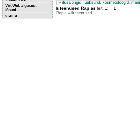
sündmused
[ »
ilusalongid, juuksurid, kosmetoloogid, mani
ViroWeb algusest
iluteenused Raplas
leiti 1: 1
lõpuni...
Rapla
» iluteenused
eramu
Pärnu majoitus
huoneisto.eu