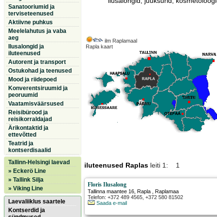
ilusalongid, juuksurid, kosmetoloogi
Sanatooriumid ja
terviseteenused
Aktiivne puhkus
Meelelahutus ja vaba
aeg
ilm Raplamaal
Ilusalongid ja
Rapla kaart
iluteenused
Autorent ja transport
Ostukohad ja teenused
Mood ja riidepoed
Konverentsiruumid ja
peoruumid
Vaatamisväärsused
Reisibürood ja
reisikorraldajad
Ärikontaktid ja
ettevõtted
Teatrid ja
kontserdisaalid
Tallinn-Helsingi laevad
iluteenused Raplas
leiti 1: 1
» Eckerö Line
» Tallink Silja
Floris Ilusalong
» Viking Line
Tallinna maantee 16
,
Rapla
, Raplamaa
Telefon: +372 489 4565, +372 580 81502
Laevaliiklus saartele
Saada e-mail
Kontserdid ja