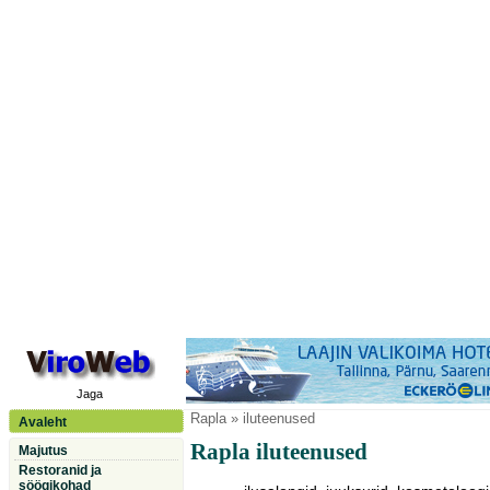
Jaga
Rapla
» iluteenused
Avaleht
Rapla iluteenused
Majutus
Restoranid ja
söögikohad