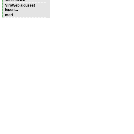
sündmused
ViroWeb algusest
lõpuni...
meri
Pärnu majoitus
huoneisto.eu