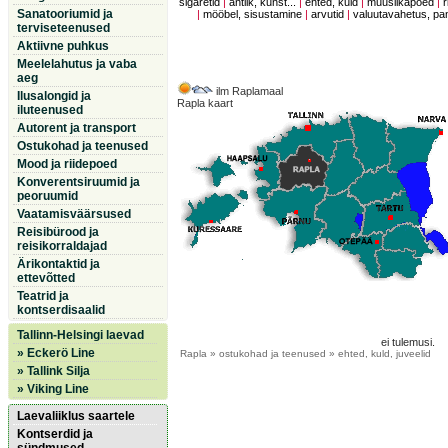
sigaretid
|
antiik, kunst...
|
ehted, kuld
|
muusiikapoed
|
r
Sanatooriumid ja
|
mööbel, sisustamine
|
arvutid
|
valuutavahetus, p
terviseteenused
Aktiivne puhkus
Meelelahutus ja vaba
aeg
ilm Raplamaal
Ilusalongid ja
Rapla kaart
iluteenused
Autorent ja transport
Ostukohad ja teenused
Mood ja riidepoed
Konverentsiruumid ja
peoruumid
Vaatamisväärsused
Reisibürood ja
reisikorraldajad
Ärikontaktid ja
ettevõtted
Teatrid ja
kontserdisaalid
Tallinn-Helsingi laevad
ei tulemusi.
» Eckerö Line
Rapla
» ostukohad ja teenused » ehted, kuld, juveelid
» Tallink Silja
» Viking Line
Laevaliiklus saartele
Kontserdid ja