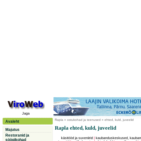
Jaga
Rapla
» ostukohad ja teenused » ehted, kuld, juveelid
Avaleht
Rapla ehted, kuld, juveelid
Majutus
Restoranid ja
käsitööd ja suveniirid
|
kaubanduskeskused, kauba
söögikohad