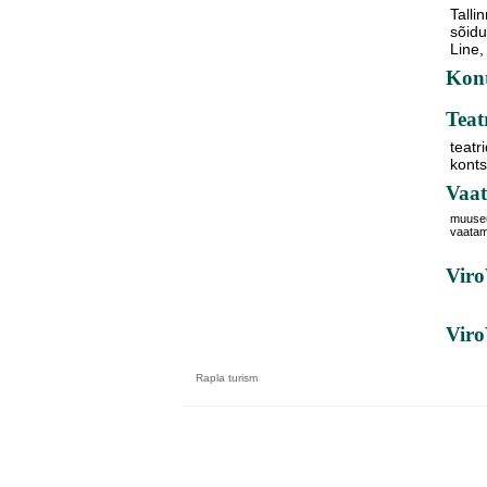
Tallin
sõidu
Line,
Kont
Teat
teatr
kont
Vaat
muuse
vaata
Viro
Vir
Rapla
turism