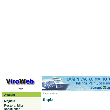
Jaga
Rapla
turism
Avaleht
Rapla
Majutus
Restoranid ja
söögikohad