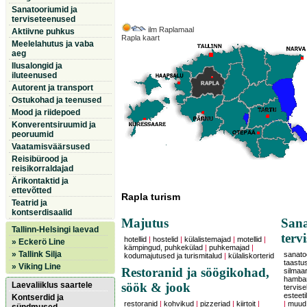
Sanatooriumid ja
terviseteenused
ilm Raplamaal
Aktiivne puhkus
Rapla kaart
Meelelahutus ja vaba
aeg
Ilusalongid ja
iluteenused
Autorent ja transport
Ostukohad ja teenused
Mood ja riidepoed
Konverentsiruumid ja
peoruumid
Vaatamisväärsused
Reisibürood ja
reisikorraldajad
Ärikontaktid ja
ettevõtted
Rapla turism
Teatrid ja
kontserdisaalid
Majutus
Sana
Tallinn-Helsingi laevad
terv
hotellid
|
hostelid
|
külalistemajad
|
motellid
|
» Eckerö Line
kämpingud, puhkekülad
|
puhkemajad
|
» Tallink Silja
sanatoo
kodumajutused ja turismitalud
|
külaliskorterid
taastu
» Viking Line
Restoranid ja söögikohad,
silmaars
hambar
Laevaliiklus saartele
söök & jook
tervise
esteeti
Kontserdid ja
restoranid
|
kohvikud
|
pizzeriad
|
kiirtoit
|
|
muud 