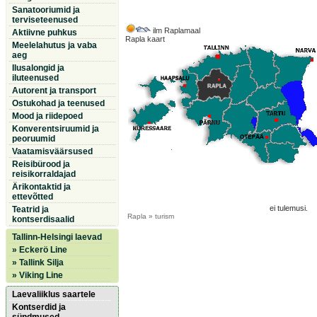
Sanatooriumid ja
terviseteenused
ilm Raplamaal
Aktiivne puhkus
Rapla kaart
Meelelahutus ja vaba
aeg
Ilusalongid ja
iluteenused
Autorent ja transport
Ostukohad ja teenused
Mood ja riidepoed
Konverentsiruumid ja
peoruumid
Vaatamisväärsused
Reisibürood ja
reisikorraldajad
Ärikontaktid ja
ettevõtted
ei tulemusi.
Teatrid ja
Rapla
» turism
kontserdisaalid
Tallinn-Helsingi laevad
» Eckerö Line
» Tallink Silja
» Viking Line
Laevaliiklus saartele
Kontserdid ja