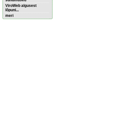
sündmused
ViroWeb algusest
lõpuni...
meri
Pärnu majoitus
huoneisto.eu