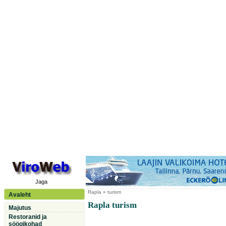
Jaga
Rapla
» turism
Avaleht
Rapla turism
Majutus
Restoranid ja
söögikohad