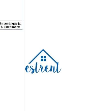
hinnamängus ja
 € kinkekaart!