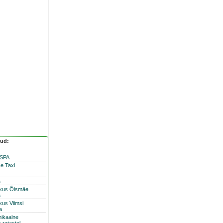
nud:
 SPA
e Taxi
a
skus Õismäe
a
kus Viimsi
a
nikaalne