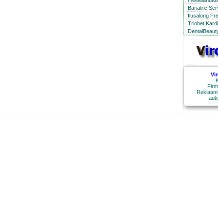
meelelahutus
Bariatric Se
Ilusalong Fr
Triobet Kard
DentalBeauty
Vi
K
Firm
Reklaami
aut