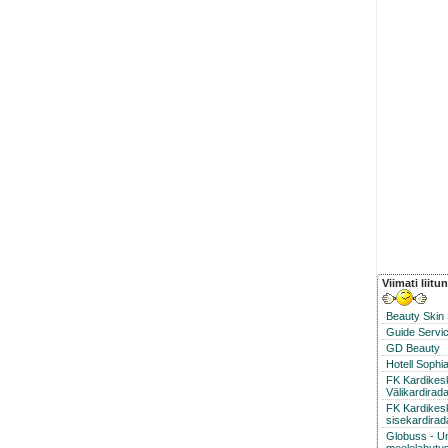
Viimati liitu
Beauty Skin
Guide Servic
GD Beauty
Hotell Sophi
FK Kardike
Välikardirad
FK Kardikes
sisekardirad
Globuss - U