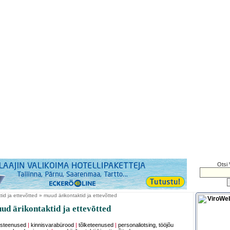
Otsi 
tid ja ettevõtted » muud ärikontaktid ja ettevõtted
d ärikontaktid ja ettevõtted
isteenused
|
kinnisvarabürood
|
tõlketeenused
|
personaliotsing, tööjõu