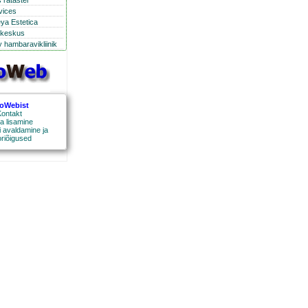
 ratastel
rvices
eya Estetica
ikeskus
 hambaravikliinik
roWebist
ontakt
a lisamine
 avaldamine ja
oriõigused