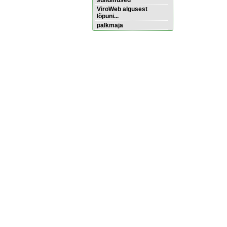
sündmused
ViroWeb algusest
lõpuni...
palkmaja
Pärnu majoitus
huoneisto.eu