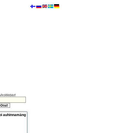
ViroWebist!