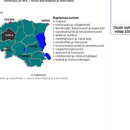
vahendus ja rent,
|
muud ärikontaktid ja ettevõtted
al
Raplamaa turism
» majutus
» restoranid ja söögikohad
Osale au
» ilusalongid, iluteenused ja juuksurid
võida 100
» sanatooriumid ja terviseteenused
» aktiivne puhkus
» meelelahutus ja vaba aeg
» ostukohad ja teenused
» konverentsiruumid ja peoteenused
» vaatamisväärsused
» autorent ja transport
» reisibürood ja reisikorraldajad
» teatrid ja kontserdimajad
ei tulemusi.
ktid ja ettevõtted » muud ärikontaktid ja ettevõtted