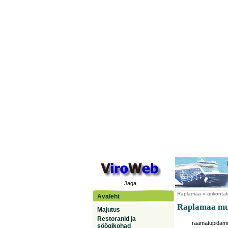
Jaga
Raplamaa
» ärikontak
Avaleht
Raplamaa muu
Majutus
Restoranid ja
raamatupidam
söögikohad