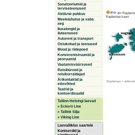
Sanatooriumid ja
terviseteenused
ilm Raplama
Aktiivne puhkus
Raplamaa kaart
Meelelahutus ja vaba
aeg
Ilusalongid ja
iluteenused
Autorent ja transport
Ostukohad ja teenused
Mood ja riidepoed
Konverentsiruumid ja
peoruumid
Vaatamisväärsused
Reisibürood ja
reisikorraldajad
Ärikontaktid ja
Raplamaa
» ärikonta
ettevõtted
Teatrid ja
kontserdisaalid
Tallinn-Helsingi laevad
» Eckerö Line
» Tallink Silja
» Viking Line
Laevaliiklus saartele
Kontserdid ja