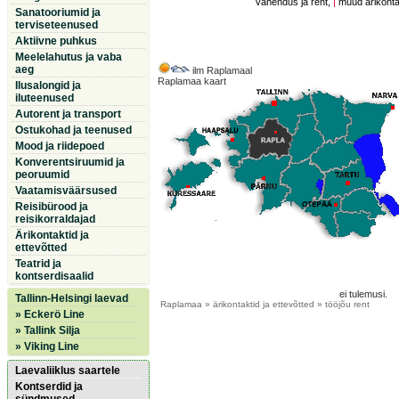
vahendus ja rent,
|
muud ärikontak
Sanatooriumid ja
terviseteenused
Aktiivne puhkus
Meelelahutus ja vaba
aeg
ilm Raplamaal
Raplamaa kaart
Ilusalongid ja
iluteenused
Autorent ja transport
Ostukohad ja teenused
Mood ja riidepoed
Konverentsiruumid ja
peoruumid
Vaatamisväärsused
Reisibürood ja
reisikorraldajad
Ärikontaktid ja
ettevõtted
Teatrid ja
kontserdisaalid
ei tulemusi.
Tallinn-Helsingi laevad
Raplamaa
» ärikontaktid ja ettevõtted » tööjõu rent
» Eckerö Line
» Tallink Silja
» Viking Line
Laevaliiklus saartele
Kontserdid ja