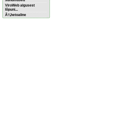
sündmused
ViroWeb algusest
lõpuni...
Ã¼hetoaline
Pärnu majoitus
huoneisto.eu