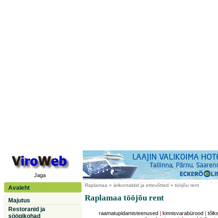
Jaga
Raplamaa
» ärikontaktid ja ettevõtted » tööjõu rent
Avaleht
Raplamaa tööjõu rent
Majutus
Restoranid ja
raamatupidamisteenused
|
kinnisvarabürood
|
tõl
söögikohad