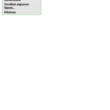
sündmused
ViroWeb algusest
lõpuni...
Hiiumaa
Pärnu majoitus
huoneisto.eu