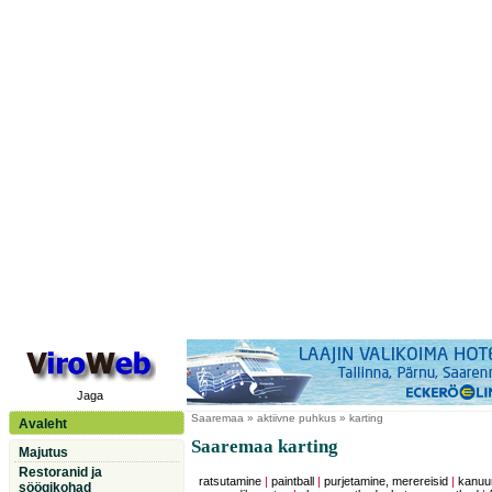
Jaga
Saaremaa
» aktiivne puhkus » karting
Avaleht
Saaremaa karting
Majutus
Restoranid ja
ratsutamine
|
paintball
|
purjetamine, merereisid
|
kanuu
söögikohad