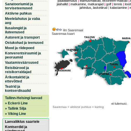
paadilaenutus
|
elamusmatkad, ekstreem-matkad
|
Sanatooriumid ja
jäähallid
|
matkamine, matkarajad
|
golf
|
tennis
|
lood
jahindus, lasketiirud
|
kalastamine
|
terviseteenused
Aktiivne puhkus
Meelelahutus ja vaba
aeg
Ilusalongid ja
ilm Saaremaal
iluteenused
Saaremaa kaart
Autorent ja transport
Ostukohad ja teenused
Mood ja riidepoed
Konverentsiruumid ja
peoruumid
Vaatamisväärsused
Reisibürood ja
reisikorraldajad
Ärikontaktid ja
ettevõtted
Teatrid ja
kontserdisaalid
Tallinn-Helsingi laevad
» Eckerö Line
ei tulemusi.
Saaremaa
» aktiivne puhkus » karting
» Tallink Silja
» Viking Line
Laevaliiklus saartele
Kontserdid ja