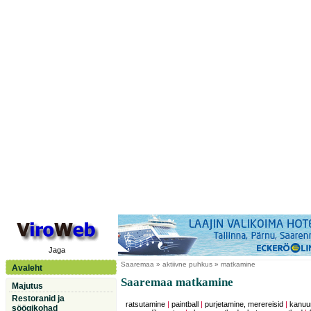
Jaga
Saaremaa
» aktiivne puhkus » matkamine
Avaleht
Saaremaa matkamine
Majutus
Restoranid ja
ratsutamine
|
paintball
|
purjetamine, merereisid
|
kanuu
söögikohad