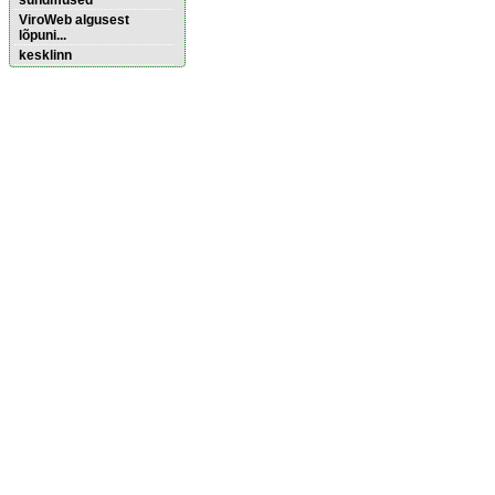
sündmused
ViroWeb algusest
lõpuni...
kesklinn
Pärnu majoitus
huoneisto.eu