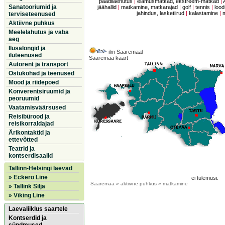
paadilaenutus
|
elamusmatkad, ekstreem-matkad
|
Sanatooriumid ja
jäähallid
|
matkamine, matkarajad
|
golf
|
tennis
|
lood
jahindus, lasketiirud
|
kalastamine
|
terviseteenused
Aktiivne puhkus
Meelelahutus ja vaba
aeg
Ilusalongid ja
ilm Saaremaal
iluteenused
Saaremaa kaart
Autorent ja transport
Ostukohad ja teenused
Mood ja riidepoed
Konverentsiruumid ja
peoruumid
Vaatamisväärsused
Reisibürood ja
reisikorraldajad
Ärikontaktid ja
ettevõtted
Teatrid ja
kontserdisaalid
Tallinn-Helsingi laevad
» Eckerö Line
ei tulemusi.
Saaremaa
» aktiivne puhkus » matkamine
» Tallink Silja
» Viking Line
Laevaliiklus saartele
Kontserdid ja