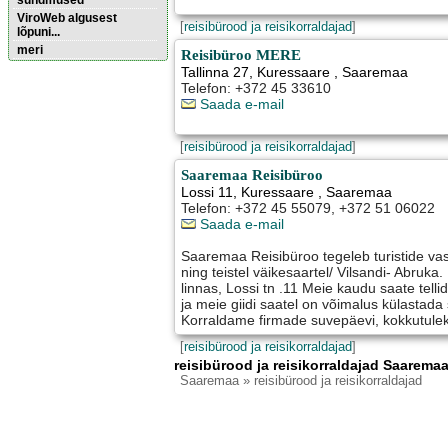
sündmused
ViroWeb algusest
[
reisibürood ja reisikorraldajad
]
lõpuni...
meri
Reisibüroo MERE
Tallinna 27
,
Kuressaare
, Saaremaa
Telefon: +372 45 33610
Pärnu majoitus
Saada e-mail
huoneisto.eu
[
reisibürood ja reisikorraldajad
]
Saaremaa Reisibüroo
Lossi 11
,
Kuressaare
, Saaremaa
Telefon: +372 45 55079, +372 51 06022
Saada e-mail
Saaremaa Reisibüroo tegeleb turistide v
ning teistel väikesaartel/ Vilsandi- Abruk
linnas, Lossi tn .11 Meie kaudu saate tellid
ja meie giidi saatel on võimalus külastada
Korraldame firmade suvepäevi, kokkutulek
[
reisibürood ja reisikorraldajad
]
reisibürood ja reisikorraldajad Saaremaa
Saaremaa
» reisibürood ja reisikorraldajad