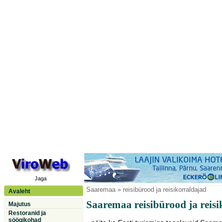
Jaga
Saaremaa
» reisibürood ja reisikorraldajad
Avaleht
Saaremaa reisibürood ja reis
Majutus
Restoranid ja
söögikohad