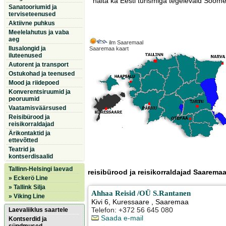
näita ka Eesti turismiga tegelevaid Soome 
Sanatooriumid ja
terviseteenused
Aktiivne puhkus
Meelelahutus ja vaba
aeg
ilm Saaremaal
Ilusalongid ja
Saaremaa kaart
iluteenused
Autorent ja transport
Ostukohad ja teenused
Mood ja riidepoed
Konverentsiruumid ja
peoruumid
Vaatamisväärsused
Reisibürood ja
reisikorraldajad
Ärikontaktid ja
ettevõtted
Teatrid ja
kontserdisaalid
Tallinn-Helsingi laevad
reisibürood ja reisikorraldajad Saaremaa
» Eckerö Line
» Tallink Silja
Ahhaa Reisid /OÜ S.Rantanen
» Viking Line
Kivi 6
,
Kuressaare
, Saaremaa
Telefon: +372 56 645 080
Laevaliiklus saartele
Saada e-mail
Kontserdid ja