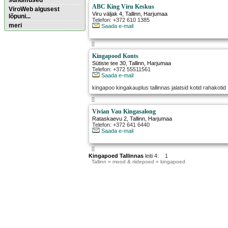
sündmused
ABC King Viru Keskus
ViroWeb algusest
Viru väljak 4
,
Tallinn
, Harjumaa
lõpuni...
Telefon: +372 610 1385
meri
Saada e-mail
[]
Pärnu majoitus
huoneisto.eu
Kingapood Konts
Sütiste tee 30
,
Tallinn
, Harjumaa
Telefon: +372 55511561
Saada e-mail
kingapoo kingakauplus tallinnas jalatsid kotid rahakotid
[]
Vivian Vau Kingasalong
Rataskaevu 2
,
Tallinn
, Harjumaa
Telefon: +372 641 6440
Saada e-mail
[]
Kingapoed Tallinnas
leiti 4: 1
Tallinn
» mood & riidepoed » kingapoed