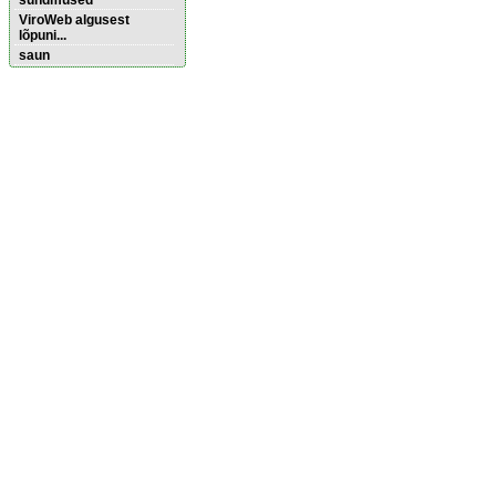
sündmused
ViroWeb algusest
lõpuni...
saun
Pärnu majoitus
huoneisto.eu