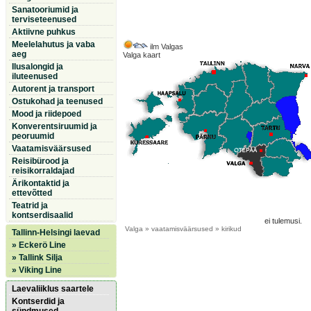
Sanatooriumid ja
terviseteenused
Aktiivne puhkus
Meelelahutus ja vaba
ilm Valgas
aeg
Valga kaart
Ilusalongid ja
iluteenused
Autorent ja transport
Ostukohad ja teenused
Mood ja riidepoed
Konverentsiruumid ja
peoruumid
Vaatamisväärsused
Reisibürood ja
reisikorraldajad
Ärikontaktid ja
ettevõtted
Teatrid ja
kontserdisaalid
ei tulemusi.
Valga
» vaatamisväärsused » kirikud
Tallinn-Helsingi laevad
» Eckerö Line
» Tallink Silja
» Viking Line
Laevaliiklus saartele
Kontserdid ja