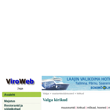
Jaga
Valga
» vaatamisväärsused » kirikud
Avaleht
Valga kirikud
Majutus
Restoranid ja
muuseumid
|
kirikud
|
mõisad, hooned
|
m
söögikohad